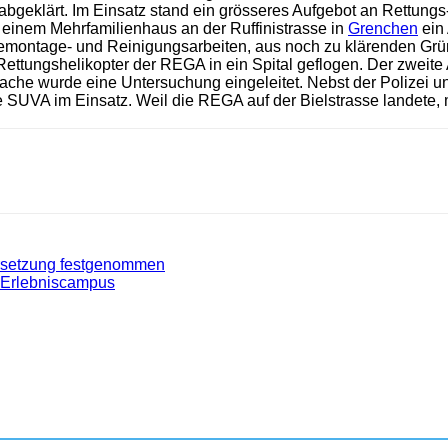
abgeklärt. Im Einsatz stand ein grösseres Aufgebot an Rettungs
n einem Mehrfamilienhaus an der Ruffinistrasse in
Grenchen
ein 
montage- und Reinigungsarbeiten, aus noch zu klärenden Gründ
ttungshelikopter der REGA in ein Spital geflogen. Der zweite A
ache wurde eine Untersuchung eingeleitet. Nebst der Polizei u
UVA im Einsatz. Weil die REGA auf der Bielstrasse landete, mu
ersetzung festgenommen
 Erlebniscampus