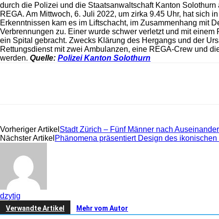
durch die Polizei und die Staatsanwaltschaft Kanton Solothurn 
REGA. Am Mittwoch, 6. Juli 2022, um zirka 9.45 Uhr, hat sich i
Erkenntnissen kam es im Liftschacht, im Zusammenhang mit De
Verbrennungen zu. Einer wurde schwer verletzt und mit einem Re
ein Spital gebracht. Zwecks Klärung des Hergangs und der Urs
Rettungsdienst mit zwei Ambulanzen, eine REGA-Crew und die S
werden.
Quelle:
Polizei Kanton Solothurn
Share
Vorheriger Artikel
Stadt Zürich – Fünf Männer nach Auseinand
Nächster Artikel
Phänomena präsentiert Design des ikonischen
dzytig
Verwandte Artikel
Mehr vom Autor