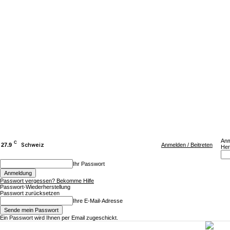
Anm
C
27.9
Schweiz
Anmelden / Beitreten
Her
Ihr Passwort
Passwort vergessen? Bekomme Hilfe
Passwort-Wiederherstellung
Passwort zurücksetzen
Ihre E-Mail-Adresse
Ein Passwort wird Ihnen per Email zugeschickt.