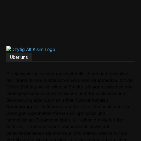
HG
116
Kunst & Kultur
90
Nachrichten
68
Basel
54
Über uns
Die Schweiz ist ein sehr multikulturelles Land und deshalb ist
der interkulturelle Austausch eines unser Hauptmotive. Mit der
Online Zeitung wollen wir eine Brücke schlagen zwischen der
alteingesessenen schweizerischen und der ausländischen
Bevölkerung aber auch zwischen überkantonalen
Sprachgruppen. Aufklärung und besseres Kennenlernen der
jeweiligen Eigenheiten fördern ein optimales und
harmonisches Zusammenleben. Wir sehen die Vielfalt der
Kulturen, Traditionen und Lebensweisen sowie der
Verschiedenheiten als eine deutliche Stärke, welche wir als
Vorteil nutzen wollen um möglichst viele Leute zu erreichen.