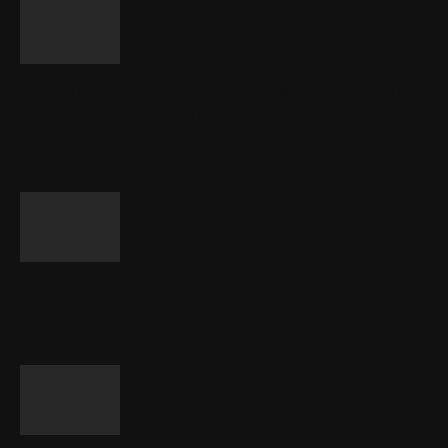
Vorsätze für 2025 und was wir dafür vom
Faultier lernen können
Unbekanntes von unserem Körperfett