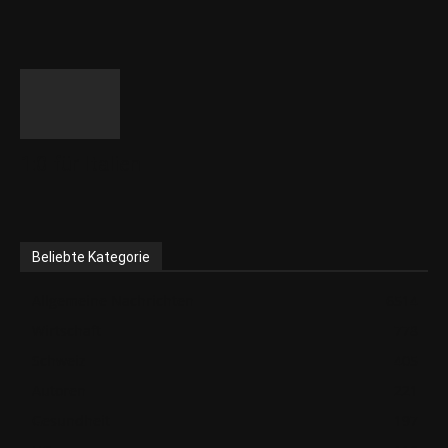
1:0 für Italien
Beliebte Kategorie
Allgemeine Nachrichten
6514
Wirtschaft
778
Schweiz
405
Autoren
221
Gesundheit
197