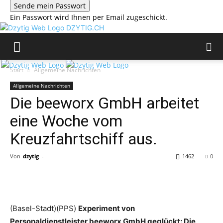
Ein Passwort wird Ihnen per Email zugeschickt.
DZYTIG.CH
Start
Allgemeine Nachrichten
Allgemeine Nachrichten
Die beeworx GmbH arbeitet
eine Woche vom
Kreuzfahrtschiff aus.
Von
dzytig
-
1462
0
(Basel-Stadt)(PPS)
Experiment von
Personaldienstleister beeworx GmbH geglückt:
Die