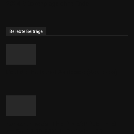
2024 Mückenplage ohne Ende
Beliebte Beiträge
Gott der Heilkunst Asklepios (Äsklepios)
Konzerthinweis: THE PINEAPPLE THIEF
am So. 17.10.2021 in Pratteln – Z7