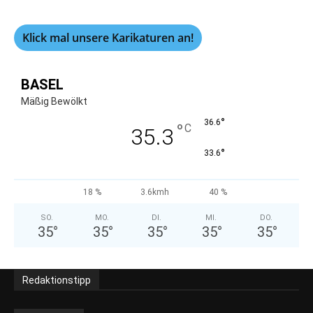
Klick mal unsere Karikaturen an!
BASEL
Mäßig Bewölkt
°
36.6
°
C
35.3
°
33.6
18 %
3.6kmh
40 %
SO.
MO.
DI.
MI.
DO.
35
°
35
°
35
°
35
°
35
°
Redaktionstipp