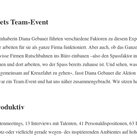
ets Team-Event
Inhaberin Diana Gebauer führten verschiedene Faktoren zu diesem Exp
 arbeiten für sie als ganze Firma funktioniert. Aber auch, ob das Ganz
sse Firmen Rutschbahnen ins Büro einbauen –also den Spassfaktor i
en und dort arbeiten, wo der Spass bereits zuhause ist. Und sehen, was
 gemeinsam auf Kreuzfahrt zu gehen», fasst Diana Gebauer die Aktio
war ein Team-Event und hat uns näher zusammengebracht. Wir sitzen he
roduktiv
enmeetings, 13 Interviews mit Talenten, 41 Personaldispositionen, 63 
otz-oder vielleicht gerade wegen- des inspirierenden Ambientes auf ho