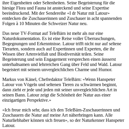
ihre Eigenheiten oder Seltenheiten. Seine Begeisterung für die
hiesige Flora und Fauna ist ansteckend und seine Expertise
beeindruckend. Mit der Sendereihe «I dr Natur mit Latour»
entdecken die Zuschauerinnen und Zuschauer in acht spannenden
Folgen à 10 Minuten die Schweizer Natur neu.
Das neue TV-Format auf TeleBärn ist mehr als nur eine
Naturdokumentation. Es ist eine Reise voller Überraschungen,
Begegnungen und Erkenntnisse. Latour trifft nicht nur auf seltene
Tierarten, sondern auch auf Expertinnen und Experten, die ihr
Wissen über Artenvielfalt und Biodiversität teilen. Seine
Begeisterung und sein Engagement versprechen einen äusserst
unterhaltsamen und lehrreichen Gang über Feld und Wald. Latour
begeistert mit seinem unvergleichlichen Charme und Humor.
Markus von Känel, Chefredaktor TeleBärn: «Wenn Hanspeter
Latour von Vögeln und seltenen Tieren zu schwärmen beginnt,
dann zieht er jede und jeden mit seiner unvergleichlichen Art in
seinen Bann. Latour zeigt die Schönheit der Natur aus einer
einzigartigen Perspektive.»
«Ich freue mich sehr, dass ich den TeleBärn-Zuschauerinnen und
Zuschauern die Natur auf meine Art näherbringen kann. Alle
Naturliebhaber können sich freuen», so der Naturkenner Hanspeter
Latour.