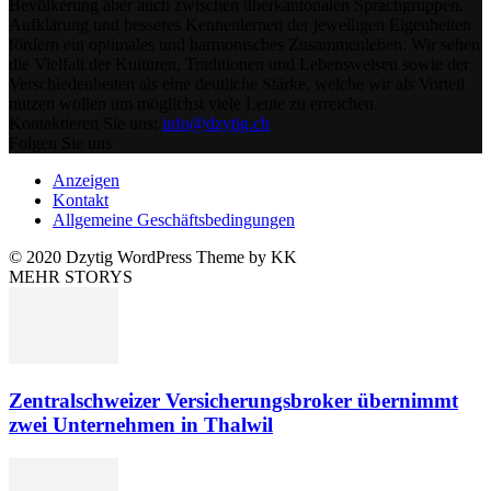
Bevölkerung aber auch zwischen überkantonalen Sprachgruppen.
Aufklärung und besseres Kennenlernen der jeweiligen Eigenheiten
fördern ein optimales und harmonisches Zusammenleben. Wir sehen
die Vielfalt der Kulturen, Traditionen und Lebensweisen sowie der
Verschiedenheiten als eine deutliche Stärke, welche wir als Vorteil
nutzen wollen um möglichst viele Leute zu erreichen.
Kontaktieren Sie uns:
info@dzytig.ch
Folgen Sie uns
Anzeigen
Kontakt
Allgemeine Geschäftsbedingungen
© 2020 Dzytig WordPress Theme by KK
MEHR STORYS
Zentralschweizer Versicherungsbroker übernimmt
zwei Unternehmen in Thalwil