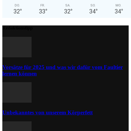
DO.
FR.
SA.
SO.
MO.
32
°
33
°
32
°
34
°
34
°
Redaktionstipp
Vorsätze für 2025 und was wir dafür vom Faultier
lernen können
Unbekanntes von unserem Körperfett