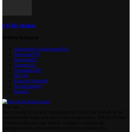
1:0 für Italien
Beliebte Kategorie
Allgemeine Nachrichten
6514
Wirtschaft
778
Schweiz
405
Autoren
221
Gesundheit
197
HG
116
Kunst & Kultur
90
Nachrichten
68
Basel
54
Über uns
Die Schweiz ist ein sehr multikulturelles Land und deshalb ist der
interkulturelle Austausch eines unser Hauptmotive. Mit der Online
Zeitung wollen wir eine Brücke schlagen zwischen der
alteingesessenen schweizerischen und der ausländischen