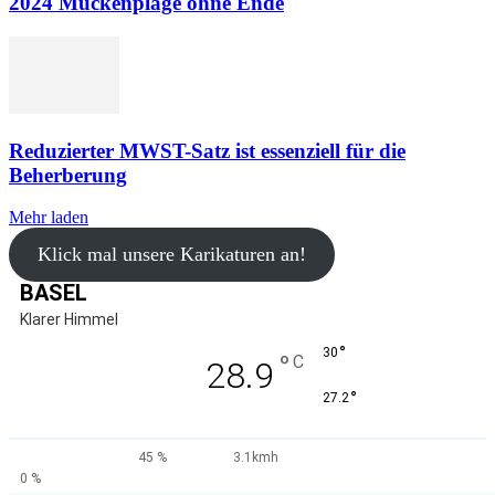
2024 Mückenplage ohne Ende
Reduzierter MWST-Satz ist essenziell für die
Beherberung
Mehr laden
Klick mal unsere Karikaturen an!
BASEL
Klarer Himmel
°
30
°
C
28.9
°
27.2
45 %
3.1kmh
0 %