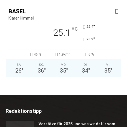
BASEL
Klarer Himmel
°
25.4
°
C
25.1
°
23.9
46 %
1.9kmh
6 %
SA.
SO.
MO.
DI.
MI.
26
°
36
°
35
°
34
°
35
°
Redaktionstipp
Vorsätze für 2025 und was wir dafür vom