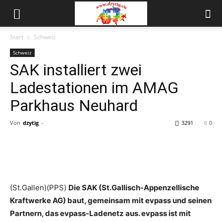
Start
Schweiz
Schweiz
SAK installiert zwei
Ladestationen im AMAG
Parkhaus Neuhard
Von
dzytig
-
3291
0
(St.Gallen)(PPS)
Die SAK (St.Gallisch-Appenzellische
Kraftwerke AG) baut, gemeinsam mit evpass und seinen
Partnern, das evpass-Ladenetz aus. evpass ist mit