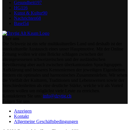
Gesundheit
197
HG
116
Kunst & Kultur
90
Nachrichten
68
Basel
54
Über uns
Die Schweiz ist ein sehr multikulturelles Land und deshalb ist der
interkulturelle Austausch eines unser Hauptmotive. Mit der Online
Zeitung wollen wir eine Brücke schlagen zwischen der
alteingesessenen schweizerischen und der ausländischen
Bevölkerung aber auch zwischen überkantonalen Sprachgruppen.
Aufklärung und besseres Kennenlernen der jeweiligen Eigenheiten
fördern ein optimales und harmonisches Zusammenleben. Wir sehen
die Vielfalt der Kulturen, Traditionen und Lebensweisen sowie der
Verschiedenheiten als eine deutliche Stärke, welche wir als Vorteil
nutzen wollen um möglichst viele Leute zu erreichen.
Kontaktieren Sie uns:
info@dzytig.ch
Folgen Sie uns
Anzeigen
Kontakt
Allgemeine Geschäftsbedingungen