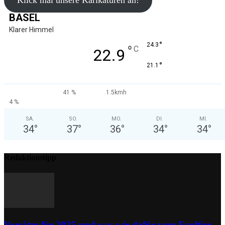
Klick mal unsere Karikaturen an!
BASEL
Klarer Himmel
°
24.3
°
C
22.9
°
21.1
41 %
1.5kmh
4 %
SA.
SO.
MO.
DI.
MI.
34
°
37
°
36
°
34
°
34
°
Redaktionstipp
Vorsätze für 2025 und was wir dafür vom Faultier