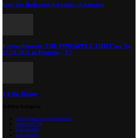
Gott der Heilkunst Asklepios (Äsklepios)
Konzerthinweis: THE PINEAPPLE THIEF am So.
17.10.2021 in Pratteln – Z7
1:0 für Italien
Beliebte Kategorie
Allgemeine Nachrichten
6514
Wirtschaft
778
Schweiz
405
Autoren
221