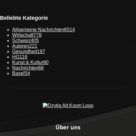
Beliebte Kategorie
Allgemeine Nachrichten
6514
Wirtschaft
778
Schweiz
405
Autoren
221
Gesundheit
197
HG
116
Kunst & Kultur
90
Nachrichten
68
Basel
54
Über uns