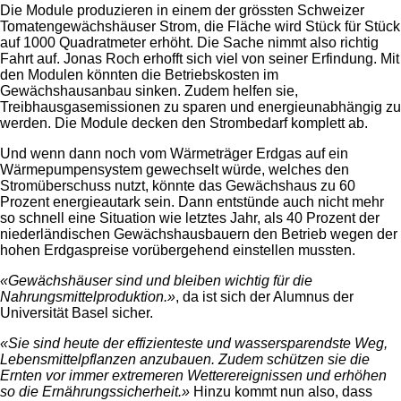
Die Module produzieren in einem der grössten Schweizer
Tomatengewächshäuser Strom, die Fläche wird Stück für Stück
auf 1000 Quadratmeter erhöht. Die Sache nimmt also richtig
Fahrt auf. Jonas Roch erhofft sich viel von seiner Erfindung. Mit
den Modulen könnten die Betriebskosten im
Gewächshausanbau sinken. Zudem helfen sie,
Treibhausgasemissionen zu sparen und energieunabhängig zu
werden. Die Module decken den Strombedarf komplett ab.
Und wenn dann noch vom Wärmeträger Erdgas auf ein
Wärmepumpensystem gewechselt würde, welches den
Stromüberschuss nutzt, könnte das Gewächshaus zu 60
Prozent energieautark sein. Dann entstünde auch nicht mehr
so schnell eine Situation wie letztes Jahr, als 40 Prozent der
niederländischen Gewächshausbauern den Betrieb wegen der
hohen Erdgaspreise vorübergehend einstellen mussten.
«Gewächshäuser sind und bleiben wichtig für die
Nahrungsmittelproduktion.»
, da ist sich der Alumnus der
Universität Basel sicher.
«Sie sind heute der effizienteste und wassersparendste Weg,
Lebensmittelpflanzen anzubauen. Zudem schützen sie die
Ernten vor immer extremeren Wetterereignissen und erhöhen
so die Ernährungssicherheit.»
Hinzu kommt nun also, dass