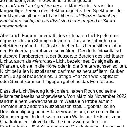
Je nachdem, was im Gewächshaus angebaut
wird.
«Nahinfrarot geht immer.»
, erklärt Roch. Das ist der
langwellige Bereich des elektromagnetischen Spektrums, der
direkt ans sichtbare Licht anschliesst.
«Pflanzen brauchen
Nahinfrarot nicht, und es lässt sich hervorragend in Strom
umwandeln.»
Aber auch Farben innerhalb des sichtbaren Lichtspektrums
eignen sich zum Stromproduzieren. Das sonst ohnehin nur
reflektierte grüne Licht lässt sich ebenfalls herausfiltern, ohne
den Ernteertrag spürbar zu schmälern. Der dritte fotovoltaisch
nutzbare Farbbereich ist der äusserste Bereich des sichtbaren
Lichts, auch als
«fernrotes»
Licht bezeichnet. Es signalisiert
Pflanzen, ob sie in die Höhe oder in die Breite wachsen sollten.
Nicht bei allen Nutzpflanzen darf man es herausfiltern: Gurken
zum Beispiel brauchen es. Blättrige Pflanzen wie Kopfsalat
oder Spinat kommen hingegen gut ohne das Fernrot aus.
Dass die Lichtfilterung funktioniert, haben Roch und seine
Mitstreiter bereits nachgewiesen. Von März bis November 2022
fand in einem Gewächshaus im Wallis ein Probelauf mit
Tomaten und anderen Nutzpflanzen statt. Ergebnis: keine
Beeinträchtigung beim Pflanzenwachstum, dazu ordentliche
Strommengen. Jedoch waren es im Wallis nur Tests mit zehn
Quadratmeter Fotovoltaikfläche und Zwergsorten: Die
Fruchterträge – fünf Kilogramm pro Quadratmeter – lagen weit