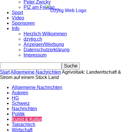
Peter Zwicky
PIZ am Freitag…
Sport
Video
Sponsoren
Info
Herzlich Wilkommen
dzytig.ch
Anzeigen/Werbung
Datenschutzerklärung
Impressum
Start
Allgemeine Nachrichten
Agrivoltaik: Landwirtschaft &
Strom auf einem Stück Land
Allgemeine Nachrichten
Autoren
HG
Schweiz
Nachrichten
Politik
Kunst & Kultur
Tatsächlich
Wirtschaft