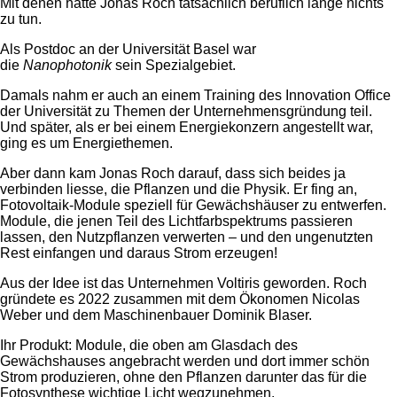
Mit denen hatte Jonas Roch tatsächlich beruflich lange nichts
zu tun.
Als Postdoc an der Universität Basel war
die
Nanophotonik
sein Spezialgebiet.
Damals nahm er auch an einem Training des Innovation Office
der Universität zu Themen der Unternehmensgründung teil.
Und später, als er bei einem Energiekonzern angestellt war,
ging es um Energiethemen.
Aber dann kam Jonas Roch darauf, dass sich beides ja
verbinden liesse, die Pflanzen und die Physik. Er fing an,
Fotovoltaik-Module speziell für Gewächshäuser zu entwerfen.
Module, die jenen Teil des Lichtfarbspektrums passieren
lassen, den Nutzpflanzen verwerten – und den ungenutzten
Rest einfangen und daraus Strom erzeugen!
Aus der Idee ist das Unternehmen Voltiris geworden. Roch
gründete es 2022 zusammen mit dem Ökonomen Nicolas
Weber und dem Maschinenbauer Dominik Blaser.
Ihr Produkt: Module, die oben am Glasdach des
Gewächshauses angebracht werden und dort immer schön
Strom produzieren, ohne den Pflanzen darunter das für die
Fotosynthese wichtige Licht wegzunehmen.