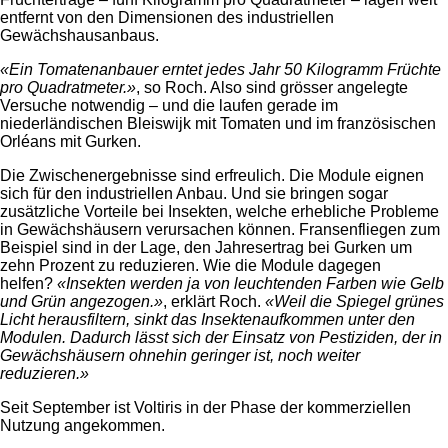
entfernt von den Dimensionen des industriellen
Gewächshausanbaus.
«Ein Tomatenanbauer erntet jedes Jahr 50 Kilogramm Früchte
pro Quadratmeter.»
, so Roch. Also sind grösser angelegte
Versuche notwendig – und die laufen gerade im
niederländischen Bleiswijk mit Tomaten und im französischen
Orléans mit Gurken.
Die Zwischenergebnisse sind erfreulich. Die Module eignen
sich für den industriellen Anbau. Und sie bringen sogar
zusätzliche Vorteile bei Insekten, welche erhebliche Probleme
in Gewächshäusern verursachen können. Fransenfliegen zum
Beispiel sind in der Lage, den Jahresertrag bei Gurken um
zehn Prozent zu reduzieren. Wie die Module dagegen
helfen?
«Insekten werden ja von leuchtenden Farben wie Gelb
und Grün angezogen.»
, erklärt Roch.
«Weil die Spiegel grünes
Licht herausfiltern, sinkt das Insektenaufkommen unter den
Modulen. Dadurch lässt sich der Einsatz von Pestiziden, der in
Gewächshäusern ohnehin geringer ist, noch weiter
reduzieren.»
Seit September ist Voltiris in der Phase der kommerziellen
Nutzung angekommen.