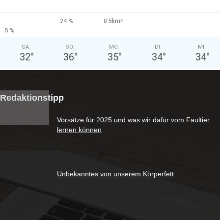
24 %
0.5kmh
5 %
SA.
SO.
MO.
DI.
MI.
32
°
36
°
35
°
34
°
34
°
Redaktionstipp
Vorsätze für 2025 und was wir dafür vom Faultier
lernen können
Unbekanntes von unserem Körperfett