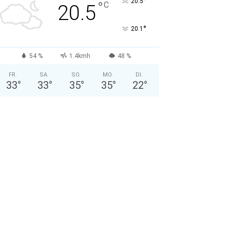
°
20.5
°
C
20.5
°
20.1
54 %
1.4kmh
48 %
FR.
SA.
SO.
MO.
DI.
33
°
33
°
35
°
35
°
22
°