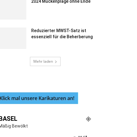
2024 Mückenplage ohne Ende
Reduzierter MWST-Satz ist
essenziell für die Beherberung
Mehr laden
Klick mal unsere Karikaturen an!
BASEL
Mäßig Bewölkt