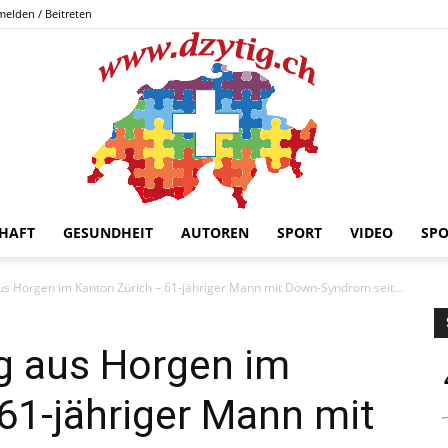
elden / Beitreten
HAFT
GESUNDHEIT
AUTOREN
SPORT
VIDEO
SP
DZYTIG.CH
s Horgen im Kanton Zürich – 61-jähriger Mann mit Down-Syndrom seit...
g aus Horgen im
61-jähriger Mann mit