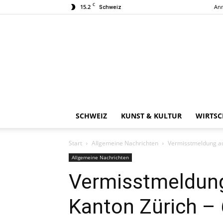
C
15.2
Anm
Schweiz
SCHWEIZ
KUNST & KULTUR
WIRTSC
Start
Allgemeine Nachrichten
Vermisstmeldung au
Allgemeine Nachrichten
Vermisstmeldun
Kanton Zürich – 