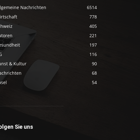
llgemeine Nachrichten
6514
rtschaft
778
chweiz
405
utoren
221
esundheit
197
G
116
unst & Kultur
90
achrichten
68
asel
54
olgen Sie uns