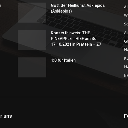
r
Gott der Heilkunst Asklepios
A
(Äsklepios)
Wi
S
A
Konzerthinweis: THE
PINEAPPLE THIEF am So.
G
17.10.2021 in Pratteln – Z7
H
K
1:0 für Italien
N
B
r uns
F