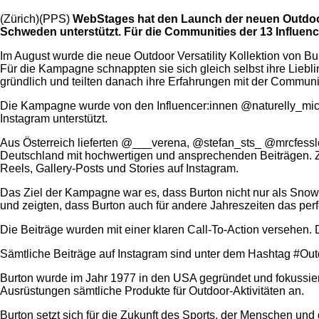
(Zürich)(PPS)
WebStages hat den Launch der neuen Outdoor 
Schweden unterstützt. Für die Communities der 13 Influence
Im August wurde die neue Outdoor Versatility Kollektion von B
Für die Kampagne schnappten sie sich gleich selbst ihre Liebli
gründlich und teilten danach ihre Erfahrungen mit der Communi
Die Kampagne wurde von den Influencer:innen @naturelly_mich
Instagram unterstützt.
Aus Österreich lieferten @___verena, @stefan_sts_ @mrcfessle
Deutschland mit hochwertigen und ansprechenden Beiträgen. Z
Reels, Gallery-Posts und Stories auf Instagram.
Das Ziel der Kampagne war es, dass Burton nicht nur als Sno
und zeigten, dass Burton auch für andere Jahreszeiten das perf
Die Beiträge wurden mit einer klaren Call-To-Action versehen. D
Sämtliche Beiträge auf Instagram sind unter dem Hashtag #Out
Burton wurde im Jahr 1977 in den USA gegründet und fokussier
Ausrüstungen sämtliche Produkte für Outdoor-Aktivitäten an.
Burton setzt sich für die Zukunft des Sports, der Menschen un