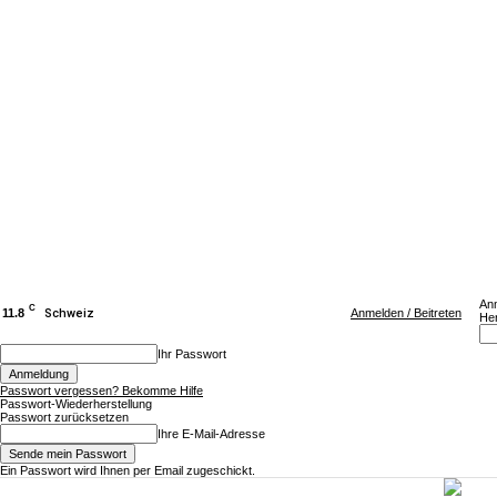
An
C
11.8
Schweiz
Anmelden / Beitreten
Her
Ihr Passwort
Passwort vergessen? Bekomme Hilfe
Passwort-Wiederherstellung
Passwort zurücksetzen
Ihre E-Mail-Adresse
Ein Passwort wird Ihnen per Email zugeschickt.