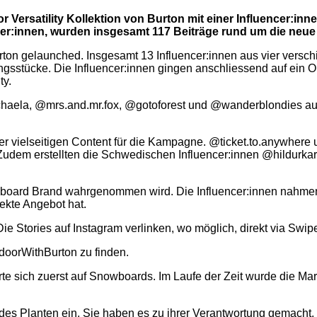
Versatility Kollektion von Burton mit einer Influencer:in
r:innen, wurden insgesamt 117 Beiträge rund um die neue Ko
urton gelaunched. Insgesamt 13 Influencer:innen aus vier vers
ngsstücke. Die Influencer:innen gingen anschliessend auf ein Ou
ty.
aela, @mrs.and.mr.fox, @gotoforest und @wanderblondies aus 
r vielseitigen Content für die Kampagne. @ticket.to.anywhere
udem erstellten die Schwedischen Influencer:innen @hildurka
wboard Brand wahrgenommen wird. Die Influencer:innen nahmen 
ekte Angebot hat.
ie Stories auf Instagram verlinken, wo möglich, direkt via Swip
doorWithBurton zu finden.
te sich zuerst auf Snowboards. Im Laufe der Zeit wurde die Ma
d des Planten ein. Sie haben es zu ihrer Verantwortung gemach