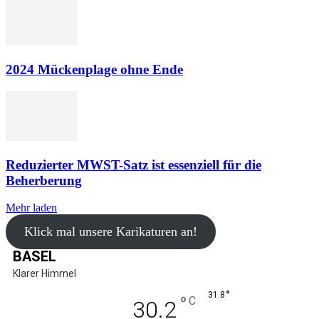
2024 Mückenplage ohne Ende
Reduzierter MWST-Satz ist essenziell für die
Beherberung
Mehr laden
Klick mal unsere Karikaturen an!
BASEL
Klarer Himmel
°
31.8
°
C
30.2