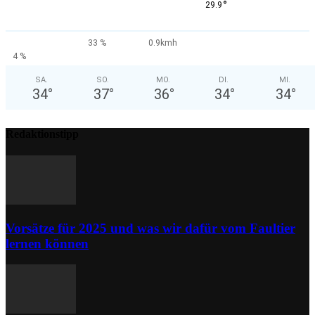
°
29.9
33 %
0.9kmh
4 %
SA.
SO.
MO.
DI.
MI.
34
°
37
°
36
°
34
°
34
°
Redaktionstipp
Vorsätze für 2025 und was wir dafür vom Faultier
lernen können