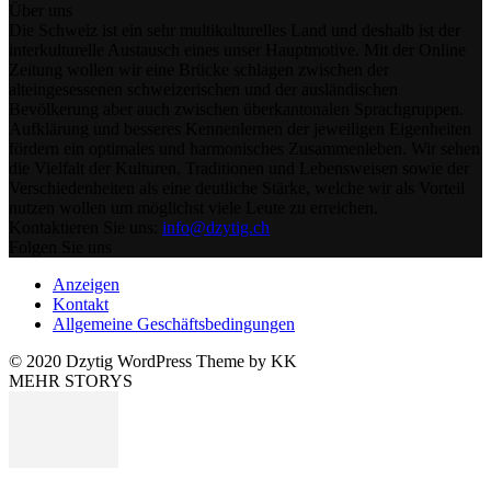
Über uns
Die Schweiz ist ein sehr multikulturelles Land und deshalb ist der
interkulturelle Austausch eines unser Hauptmotive. Mit der Online
Zeitung wollen wir eine Brücke schlagen zwischen der
alteingesessenen schweizerischen und der ausländischen
Bevölkerung aber auch zwischen überkantonalen Sprachgruppen.
Aufklärung und besseres Kennenlernen der jeweiligen Eigenheiten
fördern ein optimales und harmonisches Zusammenleben. Wir sehen
die Vielfalt der Kulturen, Traditionen und Lebensweisen sowie der
Verschiedenheiten als eine deutliche Stärke, welche wir als Vorteil
nutzen wollen um möglichst viele Leute zu erreichen.
Kontaktieren Sie uns:
info@dzytig.ch
Folgen Sie uns
Anzeigen
Kontakt
Allgemeine Geschäftsbedingungen
© 2020 Dzytig WordPress Theme by KK
MEHR STORYS