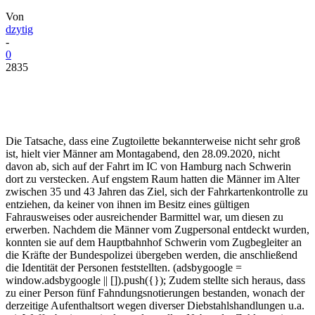
Von
dzytig
-
0
2835
Die Tatsache, dass eine Zugtoilette bekannterweise nicht sehr groß
ist, hielt vier Männer am Montagabend, den 28.09.2020, nicht
davon ab, sich auf der Fahrt im IC von Hamburg nach Schwerin
dort zu verstecken. Auf engstem Raum hatten die Männer im Alter
zwischen 35 und 43 Jahren das Ziel, sich der Fahrkartenkontrolle zu
entziehen, da keiner von ihnen im Besitz eines gültigen
Fahrausweises oder ausreichender Barmittel war, um diesen zu
erwerben. Nachdem die Männer vom Zugpersonal entdeckt wurden,
konnten sie auf dem Hauptbahnhof Schwerin vom Zugbegleiter an
die Kräfte der Bundespolizei übergeben werden, die anschließend
die Identität der Personen feststellten.
(adsbygoogle =
window.adsbygoogle || []).push({}); Zudem stellte sich heraus, dass
zu einer Person fünf Fahndungsnotierungen bestanden, wonach der
derzeitige Aufenthaltsort wegen diverser Diebstahlshandlungen u.a.