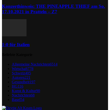
Konzerthinweis: THE PINEAPPLE THIEF am So.
17.10.2021 in Pratteln – Z7
1:0 für Italien
Beliebte Kategorie
Allgemeine Nachrichten
6514
Wirtschaft
778
Schweiz
405
Autoren
221
Gesundheit
197
HG
116
Kunst & Kultur
90
Nachrichten
68
Basel
54