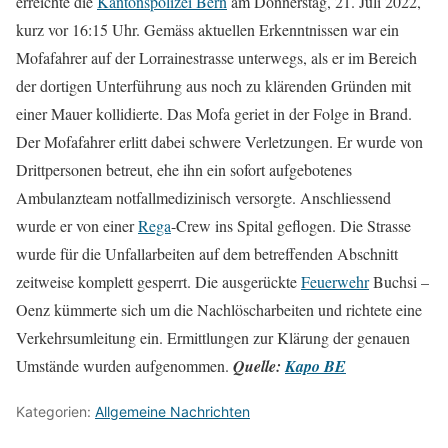
erreichte die
Kantonspolizei Bern
am Donnerstag, 21. Juli 2022,
kurz vor 16:15 Uhr. Gemäss aktuellen Erkenntnissen war ein
Mofafahrer auf der Lorrainestrasse unterwegs, als er im Bereich
der dortigen Unterführung aus noch zu klärenden Gründen mit
einer Mauer kollidierte. Das Mofa geriet in der Folge in Brand.
Der Mofafahrer erlitt dabei schwere Verletzungen. Er wurde von
Drittpersonen betreut, ehe ihn ein sofort aufgebotenes
Ambulanzteam notfallmedizinisch versorgte. Anschliessend
wurde er von einer
Rega
-Crew ins Spital geflogen. Die Strasse
wurde für die Unfallarbeiten auf dem betreffenden Abschnitt
zeitweise komplett gesperrt. Die ausgerückte
Feuerwehr
Buchsi –
Oenz kümmerte sich um die Nachlöscharbeiten und richtete eine
Verkehrsumleitung ein. Ermittlungen zur Klärung der genauen
Umstände wurden aufgenommen.
Quelle:
Kapo BE
Kategorien:
Allgemeine Nachrichten