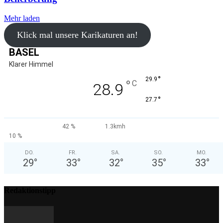
Mehr laden
Klick mal unsere Karikaturen an!
BASEL
Klarer Himmel
°
29.9
°
C
28.9
°
27.7
42 %
1.3kmh
10 %
DO.
FR.
SA.
SO.
MO.
29
°
33
°
32
°
35
°
33
°
Redaktionstipp