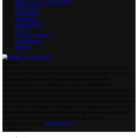
Allgemeine Nachrichten
6514
Wirtschaft
778
Schweiz
405
Autoren
221
Gesundheit
197
HG
116
Kunst & Kultur
90
Nachrichten
68
Basel
54
Über uns
Die Schweiz ist ein sehr multikulturelles Land und deshalb ist der
interkulturelle Austausch eines unser Hauptmotive. Mit der Online
Zeitung wollen wir eine Brücke schlagen zwischen der
alteingesessenen schweizerischen und der ausländischen
Bevölkerung aber auch zwischen überkantonalen Sprachgruppen.
Aufklärung und besseres Kennenlernen der jeweiligen Eigenheiten
fördern ein optimales und harmonisches Zusammenleben. Wir sehen
die Vielfalt der Kulturen, Traditionen und Lebensweisen sowie der
Verschiedenheiten als eine deutliche Stärke, welche wir als Vorteil
nutzen wollen um möglichst viele Leute zu erreichen.
Kontaktieren Sie uns:
info@dzytig.ch
Folgen Sie uns