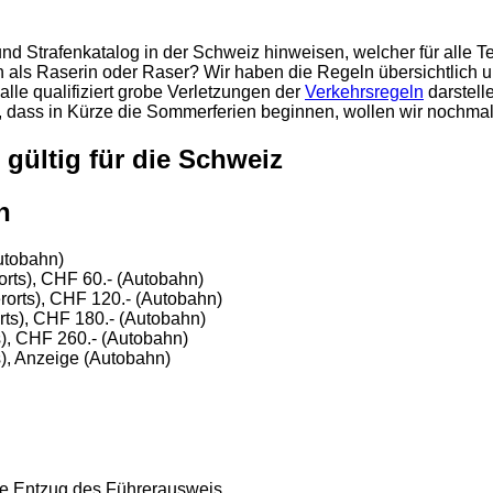
 Strafenkatalog in der Schweiz hinweisen, welcher für alle Tem
an als Raserin oder Raser? Wir haben die Regeln übersichtlich und
alle qualifiziert grobe Verletzungen der
Verkehrsregeln
darstell
ht, dass in Kürze die Sommerferien beginnen, wollen wir noch
 gültig für die Schweiz
n
utobahn)
orts), CHF 60.- (Autobahn)
rorts), CHF 120.- (Autobahn)
rts), CHF 180.- (Autobahn)
s), CHF 260.- (Autobahn)
s), Anzeige (Autobahn)
te Entzug des Führerausweis