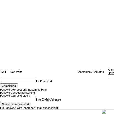
Anme
C
22.4
Schweiz
Anmelden / Beitreten
Herz
Ihr Passwort
Passwort vergessen? Bekomme Hilfe
Passwort-Wiederherstellung
Passwort zurücksetzen
Ihre E-Mail-Adresse
Ein Passwort wird Ihnen per Email zugeschickt.