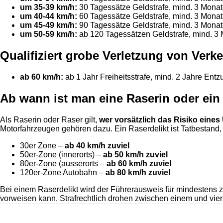
um 35-39 km/h:
30 Tagessätze Geldstrafe, mind. 3 Mona
um 40-44 km/h:
60 Tagessätze Geldstrafe, mind. 3 Mona
um 45-49 km/h:
90 Tagessätze Geldstrafe, mind. 3 Mona
um 50-59 km/h:
ab 120 Tagessätzen Geldstrafe, mind. 3
Qualifiziert grobe Verletzung von Verke
ab 60 km/h:
ab 1 Jahr Freiheitsstrafe, mind. 2 Jahre Ent
Ab wann ist man eine Raserin oder ein
Als Raserin oder Raser gilt,
wer vorsätzlich das Risiko eines
Motorfahrzeugen gehören dazu. Ein Raserdelikt ist Tatbestand,
30er Zone –
ab 40 km/h zuviel
50er-Zone (innerorts) –
ab 50 km/h zuviel
80er-Zone (ausserorts –
ab 60 km/h zuviel
120er-Zone Autobahn –
ab 80 km/h zuviel
Bei einem Raserdelikt wird der Führerausweis für mindestens
vorweisen kann. Strafrechtlich drohen zwischen einem und vi