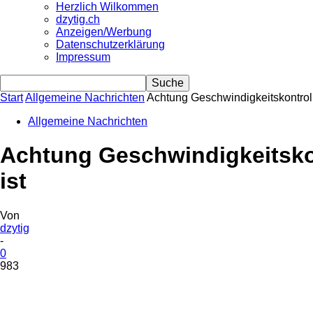
Herzlich Wilkommen
dzytig.ch
Anzeigen/Werbung
Datenschutzerklärung
Impressum
Start
Allgemeine Nachrichten
Achtung Geschwindigkeitskontroll
Allgemeine Nachrichten
Achtung Geschwindigkeitskon
ist
Von
dzytig
-
0
983
Share