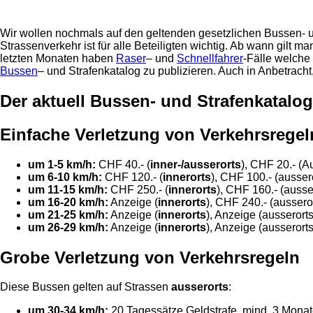
Wir wollen nochmals auf den geltenden gesetzlichen Bussen- und
Strassenverkehr ist für alle Beteiligten wichtig. Ab wann gilt m
letzten Monaten haben
Raser
– und
Schnellfahrer
-Fälle welche 
Bussen
– und Strafenkatalog zu publizieren. Auch in Anbetrac
Der aktuell Bussen- und Strafenkatalog
Einfache Verletzung von Verkehrsregel
um 1-5 km/h:
CHF 40.- (
inner-/ausserorts
), CHF 20.- (A
um 6-10 km/h:
CHF 120.- (
innerorts
), CHF 100.- (ausser
um 11-15 km/h:
CHF 250.- (
innerorts
), CHF 160.- (ausse
um 16-20 km/h:
Anzeige (
innerorts
), CHF 240.- (aussero
um 21-25 km/h:
Anzeige (
innerorts
), Anzeige (ausserort
um 26-29 km/h:
Anzeige (
innerorts
), Anzeige (ausserort
Grobe Verletzung von Verkehrsregeln
Diese Bussen gelten auf Strassen
ausserorts
:
um 30-34 km/h:
20 Tagessätze Geldstrafe, mind. 3 Mona