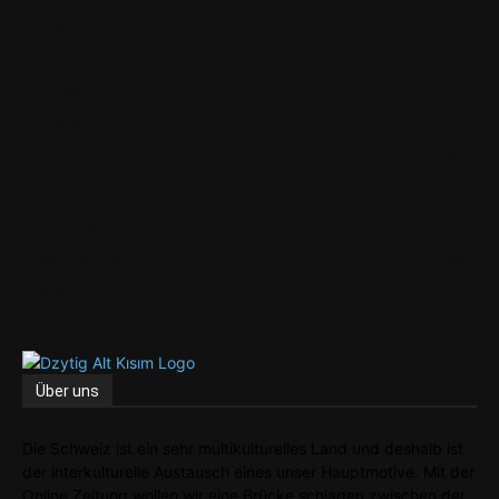
Allgemeine Nachrichten
6514
Wirtschaft
778
Schweiz
405
Autoren
221
Gesundheit
197
HG
116
Kunst & Kultur
90
Nachrichten
68
Basel
54
Über uns
Die Schweiz ist ein sehr multikulturelles Land und deshalb ist
der interkulturelle Austausch eines unser Hauptmotive. Mit der
Online Zeitung wollen wir eine Brücke schlagen zwischen der