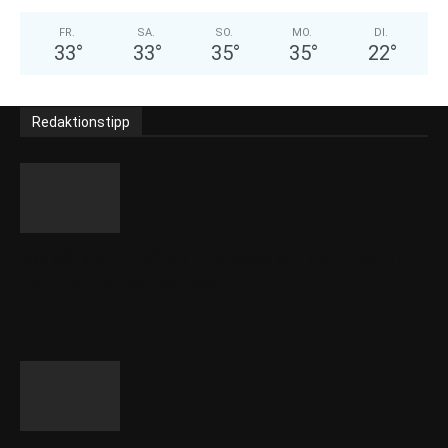
FR.
SA.
SO.
MO.
DI.
33
°
33
°
35
°
35
°
22
°
Redaktionstipp
Vorsätze für 2025 und was wir dafür vom
Faultier lernen können