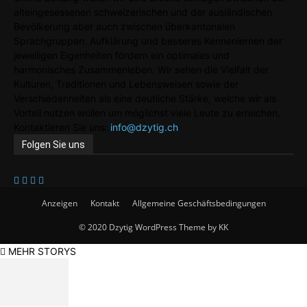
alteingesessenen schweizerischen und der ausländischen
Bevölkerung aber auch zwischen überkantonalen
Sprachgruppen. Aufklärung und besseres Kennenlernen der
jeweiligen Eigenheiten fördern ein optimales und
harmonisches Zusammenleben. Wir sehen die Vielfalt der
Kulturen, Traditionen und Lebensweisen sowie der
Verschiedenheiten als eine deutliche Stärke, welche wir als
Vorteil nutzen wollen um möglichst viele Leute zu erreichen.
Kontaktieren Sie uns:
info@dzytig.ch
Folgen Sie uns
Anzeigen
Kontakt
Allgemeine Geschäftsbedingungen
© 2020 Dzytig WordPress Theme by KK
MEHR STORYS