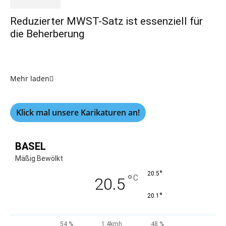
Reduzierter MWST-Satz ist essenziell für
die Beherberung
Mehr laden
Klick mal unsere Karikaturen an!
BASEL
Mäßig Bewölkt
°
20.5
°
C
20.5
°
20.1
54 %
1.4kmh
48 %