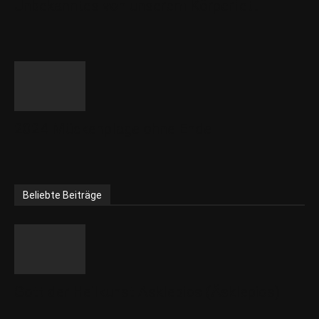
Unbekanntes von unserem Körperfett
2024 Mückenplage ohne Ende
Beliebte Beiträge
Gott der Heilkunst Asklepios (Äsklepios)