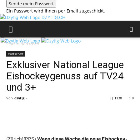
Ein Passwort wird Ihnen per Email zugeschickt.
DZYTIG.CH
Start
Wirtschaft
Wirtschaft
Exklusiver National League
Eishockeygenuss auf TV24
und 3+
Von
dzytig
-
1130
0
(Zürich)(PPS)
Wenn diese Woche die neue Eishockey-