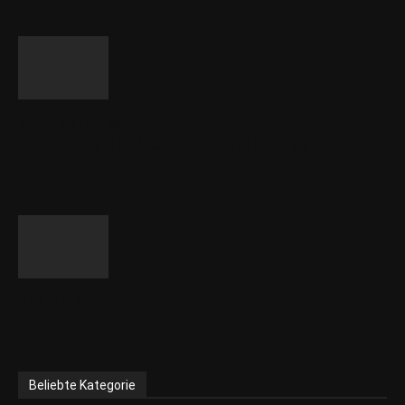
Konzerthinweis: THE PINEAPPLE THIEF
am So. 17.10.2021 in Pratteln – Z7
1:0 für Italien
Beliebte Kategorie