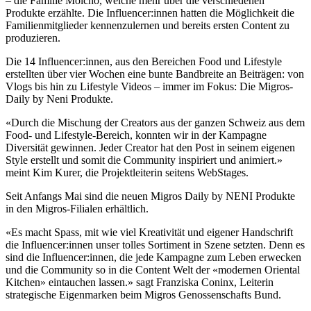
– die Familie Molcho, welche mehr über die verschiedenen
Produkte erzählte. Die Influencer:innen hatten die Möglichkeit die
Familienmitglieder kennenzulernen und bereits ersten Content zu
produzieren.
Die 14 Influencer:innen, aus den Bereichen Food und Lifestyle
erstellten über vier Wochen eine bunte Bandbreite an Beiträgen: von
Vlogs bis hin zu Lifestyle Videos – immer im Fokus: Die Migros-
Daily by Neni Produkte.
«Durch die Mischung der Creators aus der ganzen Schweiz aus dem
Food- und Lifestyle-Bereich, konnten wir in der Kampagne
Diversität gewinnen. Jeder Creator hat den Post in seinem eigenen
Style erstellt und somit die Community inspiriert und animiert.»
meint Kim Kurer, die Projektleiterin seitens WebStages.
Seit Anfangs Mai sind die neuen Migros Daily by NENI Produkte
in den Migros-Filialen erhältlich.
«Es macht Spass, mit wie viel Kreativität und eigener Handschrift
die Influencer:innen unser tolles Sortiment in Szene setzten. Denn es
sind die Influencer:innen, die jede Kampagne zum Leben erwecken
und die Community so in die Content Welt der «modernen Oriental
Kitchen» eintauchen lassen.» sagt Franziska Coninx, Leiterin
strategische Eigenmarken beim Migros Genossenschafts Bund.