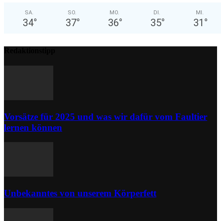
SA.
SO.
MO.
DI.
MI.
34
°
37
°
36
°
35
°
31
°
Redaktionstipp
Vorsätze für 2025 und was wir dafür vom Faultier
lernen können
Unbekanntes von unserem Körperfett