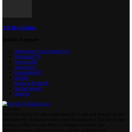
1:0 für Italien
Beliebte Kategorie
Allgemeine Nachrichten
6514
Wirtschaft
778
Schweiz
405
Autoren
221
Gesundheit
197
HG
116
Kunst & Kultur
90
Nachrichten
68
Basel
54
Über uns
Die Schweiz ist ein sehr multikulturelles Land und deshalb ist der
interkulturelle Austausch eines unser Hauptmotive. Mit der Online
Zeitung wollen wir eine Brücke schlagen zwischen der
alteingesessenen schweizerischen und der ausländischen