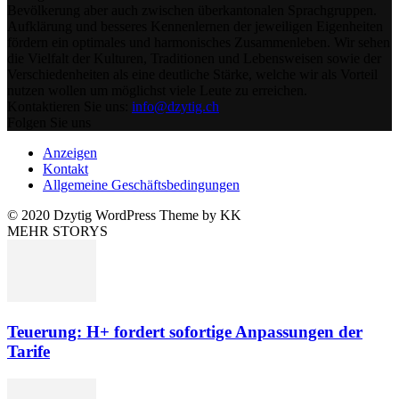
Bevölkerung aber auch zwischen überkantonalen Sprachgruppen.
Aufklärung und besseres Kennenlernen der jeweiligen Eigenheiten
fördern ein optimales und harmonisches Zusammenleben. Wir sehen
die Vielfalt der Kulturen, Traditionen und Lebensweisen sowie der
Verschiedenheiten als eine deutliche Stärke, welche wir als Vorteil
nutzen wollen um möglichst viele Leute zu erreichen.
Kontaktieren Sie uns:
info@dzytig.ch
Folgen Sie uns
Anzeigen
Kontakt
Allgemeine Geschäftsbedingungen
© 2020 Dzytig WordPress Theme by KK
MEHR STORYS
Teuerung: H+ fordert sofortige Anpassungen der
Tarife