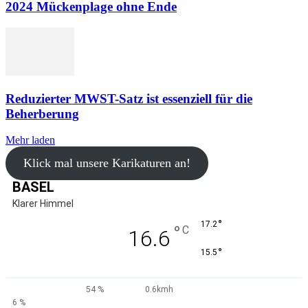
2024 Mückenplage ohne Ende
Reduzierter MWST-Satz ist essenziell für die
Beherberung
Mehr laden
Klick mal unsere Karikaturen an!
BASEL
Klarer Himmel
°
17.2
°
C
16.6
°
15.5
54 %
0.6kmh
6 %