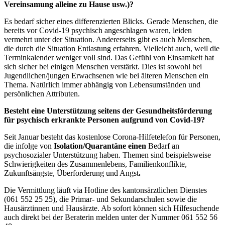
Vereinsamung alleine zu Hause usw.)?
Es bedarf sicher eines differenzierten Blicks. Gerade Menschen, die
bereits vor Covid-19 psychisch angeschlagen waren, leiden
vermehrt unter der Situation. Andererseits gibt es auch Menschen,
die durch die Situation Entlastung erfahren. Vielleicht auch, weil die
Terminkalender weniger voll sind. Das Gefühl von Einsamkeit hat
sich sicher bei einigen Menschen verstärkt. Dies ist sowohl bei
Jugendlichen/jungen Erwachsenen wie bei älteren Menschen ein
Thema. Natürlich immer abhängig von Lebensumständen und
persönlichen Attributen.
Besteht eine Unterstützung seitens der Gesundheitsförderung
für psychisch erkrankte Personen aufgrund von Covid-19?
Seit Januar besteht das kostenlose Corona-Hilfetelefon für Personen,
die infolge von
Isolation/Quarantäne einen
Bedarf an
psychosozialer Unterstützung haben. Themen sind beispielsweise
Schwierigkeiten des Zusammenlebens, Familienkonflikte,
Zukunftsängste, Überforderung und Angst
.
Die Vermittlung läuft via Hotline des kantonsärztlichen Dienstes
(061 552 25 25), die Primar- und Sekundarschulen sowie die
Hausärztinnen und Hausärzte. Ab sofort können sich Hilfesuchende
auch direkt bei der Beraterin melden unter der Nummer 061 552 56