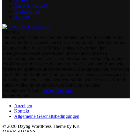
HG
116
Kunst & Kultur
90
Nachrichten
68
Basel
54
Über uns
Die Schweiz ist ein sehr multikulturelles Land und deshalb ist der
interkulturelle Austausch eines unser Hauptmotive. Mit der Online
Zeitung wollen wir eine Brücke schlagen zwischen der
alteingesessenen schweizerischen und der ausländischen
Bevölkerung aber auch zwischen überkantonalen Sprachgruppen.
Aufklärung und besseres Kennenlernen der jeweiligen Eigenheiten
fördern ein optimales und harmonisches Zusammenleben. Wir sehen
die Vielfalt der Kulturen, Traditionen und Lebensweisen sowie der
Verschiedenheiten als eine deutliche Stärke, welche wir als Vorteil
nutzen wollen um möglichst viele Leute zu erreichen.
Kontaktieren Sie uns:
info@dzytig.ch
Folgen Sie uns
Anzeigen
Kontakt
Allgemeine Geschäftsbedingungen
© 2020 Dzytig WordPress Theme by KK
MEHR STORYS