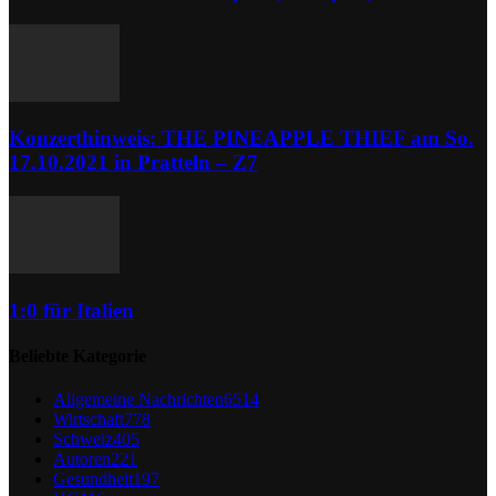
Konzerthinweis: THE PINEAPPLE THIEF am So.
17.10.2021 in Pratteln – Z7
1:0 für Italien
Beliebte Kategorie
Allgemeine Nachrichten
6514
Wirtschaft
778
Schweiz
405
Autoren
221
Gesundheit
197