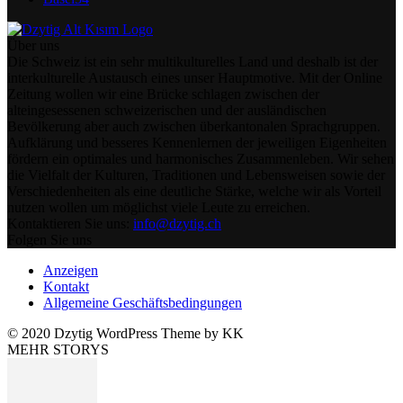
Über uns
Die Schweiz ist ein sehr multikulturelles Land und deshalb ist der
interkulturelle Austausch eines unser Hauptmotive. Mit der Online
Zeitung wollen wir eine Brücke schlagen zwischen der
alteingesessenen schweizerischen und der ausländischen
Bevölkerung aber auch zwischen überkantonalen Sprachgruppen.
Aufklärung und besseres Kennenlernen der jeweiligen Eigenheiten
fördern ein optimales und harmonisches Zusammenleben. Wir sehen
die Vielfalt der Kulturen, Traditionen und Lebensweisen sowie der
Verschiedenheiten als eine deutliche Stärke, welche wir als Vorteil
nutzen wollen um möglichst viele Leute zu erreichen.
Kontaktieren Sie uns:
info@dzytig.ch
Folgen Sie uns
Anzeigen
Kontakt
Allgemeine Geschäftsbedingungen
© 2020 Dzytig WordPress Theme by KK
MEHR STORYS