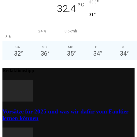
°
33.3
°
C
32.4
°
31
24 %
0.5kmh
5 %
SA.
SO.
MO.
DI.
MI.
32
°
36
°
35
°
34
°
34
°
Redaktionstipp
Vorsätze für 2025 und was wir dafür vom Faultier
lernen können