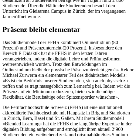
Gesamtzahl an Studierenden beträgt wie im Vorjahr rund 2’800
Studierende. Über die Hälfte der Studierenden besucht den
Unterricht im Gleisarena Campus in Zürich, der im vergangenen
Jahr eröffnet wurde.
Präsenz bleibt elementar
Das Studienmodell der FFHS kombiniert Onlinestudium (80
Prozent) und Präsenzunterricht (20 Prozent). Insbesondere den
Bereich E-Didaktik hat die FFHS in den letzten Jahren
vorangetrieben, indem die digitale Lehre und Prüfungsformen
weiterentwickelt wurden. Trotz den Entwicklungen im
Onlinestudium bleibt der physische Präsenzunterricht gemäss Rektor
Michael Zurwerra ein elementarer Teil des didaktischen Modells:
«Es ist ein Bedürfnis unserer Studierenden, sich auch physisch zu
treffen und es trägt massgeblich zum Lernerfolg bei. Indem wir die
Präsenz auf ein Minimum reduzieren, bieten wir die nötige
Flexibilität, die Berufstätige oder Spitzensportler wünschen».
Die Fernfachhochschule Schweiz (FFHS) ist eine institutionell
akkreditierte Fachhochschule mit Hauptsitz in Brig und Standorten
in Zürich, Bern, Basel und St. Gallen. Mit ihrem Studienmodell
«Blended Learning» hat die FFHS eine langjährige Expertise in der
digitalen Bildung aufgebaut und ermöglicht ihren aktuell 2’900
Studierenden ein weitgehend zeit- und ortsunabhängiges Studium.