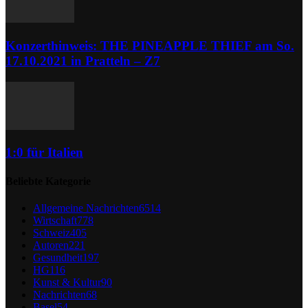
Konzerthinweis: THE PINEAPPLE THIEF am So.
17.10.2021 in Pratteln – Z7
1:0 für Italien
Beliebte Kategorie
Allgemeine Nachrichten
6514
Wirtschaft
778
Schweiz
405
Autoren
221
Gesundheit
197
HG
116
Kunst & Kultur
90
Nachrichten
68
Basel
54