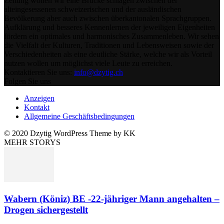
Zeitung wollen wir eine Brücke schlagen zwischen der
alteingesessenen schweizerischen und der ausländischen
Bevölkerung aber auch zwischen überkantonalen Sprachgruppen.
Aufklärung und besseres Kennenlernen der jeweiligen Eigenheiten
fördern ein optimales und harmonisches Zusammenleben. Wir sehen
die Vielfalt der Kulturen, Traditionen und Lebensweisen sowie der
Verschiedenheiten als eine deutliche Stärke, welche wir als Vorteil
nutzen wollen um möglichst viele Leute zu erreichen.
Kontaktieren Sie uns:
info@dzytig.ch
Folgen Sie uns
Anzeigen
Kontakt
Allgemeine Geschäftsbedingungen
© 2020 Dzytig WordPress Theme by KK
MEHR STORYS
Wabern (Köniz) BE -22-jähriger Mann angehalten –
Drogen sichergestellt