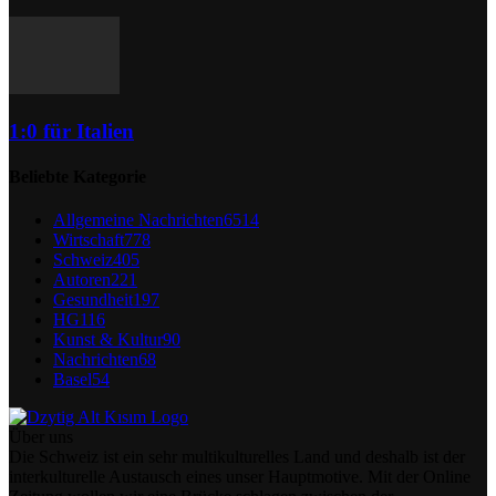
1:0 für Italien
Beliebte Kategorie
Allgemeine Nachrichten
6514
Wirtschaft
778
Schweiz
405
Autoren
221
Gesundheit
197
HG
116
Kunst & Kultur
90
Nachrichten
68
Basel
54
Über uns
Die Schweiz ist ein sehr multikulturelles Land und deshalb ist der
interkulturelle Austausch eines unser Hauptmotive. Mit der Online