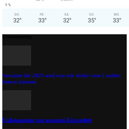
9 %
DO.
FR.
SA.
SO.
MO.
32
°
33
°
32
°
35
°
33
°
Redaktionstipp
Vorsätze für 2025 und was wir dafür vom Faultier
lernen können
Unbekanntes von unserem Körperfett