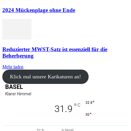
2024 Mückenplage ohne Ende
Reduzierter MWST-Satz ist essenziell für die
Beherberung
Mehr laden
Klick mal unsere Karikaturen an!
BASEL
Klarer Himmel
°
32.8
°
C
31.9
°
30
32 %
0.5kmh