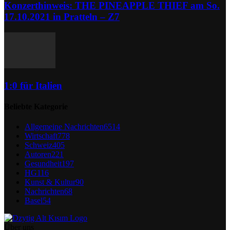
Konzerthinweis: THE PINEAPPLE THIEF am So.
17.10.2021 in Pratteln – Z7
1:0 für Italien
Beliebte Kategorie
Allgemeine Nachrichten
6514
Wirtschaft
778
Schweiz
405
Autoren
221
Gesundheit
197
HG
116
Kunst & Kultur
90
Nachrichten
68
Basel
54
Über uns