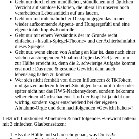
Geht nur durch einen minütlichen, stündlichen und täglichen
Verzicht auf sinnlose Kalorien, die überall in unseren hoch
verarbeiteten Lebensmitteln auf uns lauern.
Geht nur mit militärähnlicher Disziplin gegen das immer
wieder aufkommende Appetit- und Hungergefühl und eine
eigene totale Impuls-Kontrolle.
Geht nur mit einem Verständnis der im Grunde recht
einfachen «Insulin-Spiegel-Theorie» und der Achterbahnfahrt
dieses Spiegels.
Geht nur, wenn einem von Anfang an klar ist, dass nach einer
solchen anstrengenden Abnahme-Orgie das Ziel ja erst nur
zur Hälfte erreicht ist, denn die 2. schwierige Aufgabe kommt
erst noch: Das neue & gesunde Gewicht dann auch
lebenslang halten zu können.
Wer sich nicht fernhält von diesen Influencern & TikTokern
und ganzen anderen Internet-Süchtigen bekommt früher oder
später nicht nur das HWS-Nackensydrom, sondern bekommt
selber einen «Dachschaden». Und der Kopf ist ja nicht nur
wichtig, sondern sogar entscheidend bei der eigenen
Abnahme-Orgie und dem nachfolgenden «Gewicht halten»!
Letztlich funktioniert Abnehmen & nachfolgendes «Gewicht halten»
mit 3 einfachen Glaubenssätzen:
«Iss die Hälfte und schau sehr genau, was Du isst!»