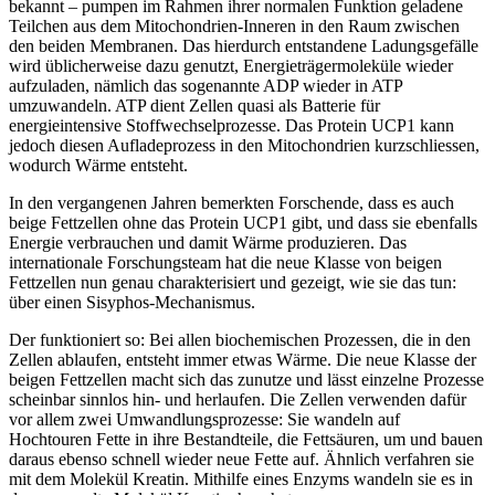
bekannt – pumpen im Rahmen ihrer normalen Funktion geladene
Teilchen aus dem Mitochondrien-Inneren in den Raum zwischen
den beiden Membranen. Das hierdurch entstandene Ladungsgefälle
wird üblicherweise dazu genutzt, Energieträgermoleküle wieder
aufzuladen, nämlich das sogenannte ADP wieder in ATP
umzuwandeln. ATP dient Zellen quasi als Batterie für
energieintensive Stoffwechselprozesse. Das Protein UCP1 kann
jedoch diesen Aufladeprozess in den Mitochondrien kurzschliessen,
wodurch Wärme entsteht.
In den vergangenen Jahren bemerkten Forschende, dass es auch
beige Fettzellen ohne das Protein UCP1 gibt, und dass sie ebenfalls
Energie verbrauchen und damit Wärme produzieren. Das
internationale Forschungsteam hat die neue Klasse von beigen
Fettzellen nun genau charakterisiert und gezeigt, wie sie das tun:
über einen Sisyphos-Mechanismus.
Der funktioniert so: Bei allen biochemischen Prozessen, die in den
Zellen ablaufen, entsteht immer etwas Wärme. Die neue Klasse der
beigen Fettzellen macht sich das zunutze und lässt einzelne Prozesse
scheinbar sinnlos hin- und herlaufen. Die Zellen verwenden dafür
vor allem zwei Umwandlungsprozesse: Sie wandeln auf
Hochtouren Fette in ihre Bestandteile, die Fettsäuren, um und bauen
daraus ebenso schnell wieder neue Fette auf. Ähnlich verfahren sie
mit dem Molekül Kreatin. Mithilfe eines Enzyms wandeln sie es in