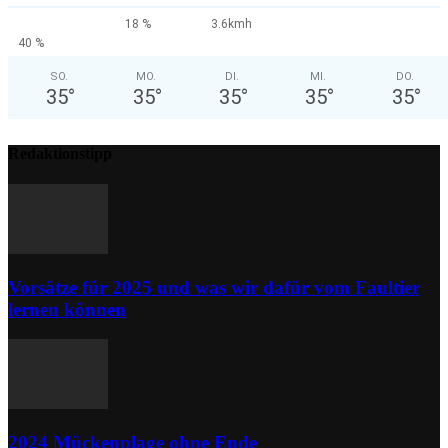
18 %
3.6kmh
40 %
SO.
MO.
DI.
MI.
DO.
35
°
35
°
35
°
35
°
35
°
Redaktionstipp
Vorsätze für 2025 und was wir dafür vom Faultier
lernen können
2024 Mückenplage ohne Ende