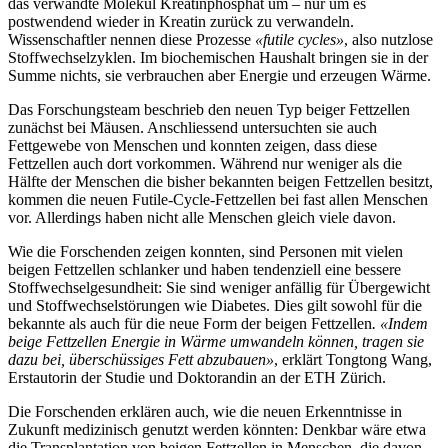
das verwandte Molekül Kreatinphosphat um – nur um es
postwendend wieder in Kreatin zurück zu verwandeln.
Wissenschaftler nennen diese Prozesse
«futile cycles»
, also nutzlose
Stoffwechselzyklen. Im biochemischen Haushalt bringen sie in der
Summe nichts, sie verbrauchen aber Energie und erzeugen Wärme.
Das Forschungsteam beschrieb den neuen Typ beiger Fettzellen
zunächst bei Mäusen. Anschliessend untersuchten sie auch
Fettgewebe von Menschen und konnten zeigen, dass diese
Fettzellen auch dort vorkommen. Während nur weniger als die
Hälfte der Menschen die bisher bekannten beigen Fettzellen besitzt,
kommen die neuen Futile-Cycle-Fettzellen bei fast allen Menschen
vor. Allerdings haben nicht alle Menschen gleich viele davon.
Wie die Forschenden zeigen konnten, sind Personen mit vielen
beigen Fettzellen schlanker und haben tendenziell eine bessere
Stoffwechselgesundheit: Sie sind weniger anfällig für Übergewicht
und Stoffwechselstörungen wie Diabetes. Dies gilt sowohl für die
bekannte als auch für die neue Form der beigen Fettzellen
. «Indem
beige Fettzellen Energie in Wärme umwandeln können, tragen sie
dazu bei, überschüssiges Fett abzubauen»
, erklärt Tongtong Wang,
Erstautorin der Studie und Doktorandin an der ETH Zürich.
Die Forschenden erklären auch, wie die neuen Erkenntnisse in
Zukunft medizinisch genutzt werden könnten: Denkbar wäre etwa
die Transplantation von beigen Fettzellen in Menschen, die davon