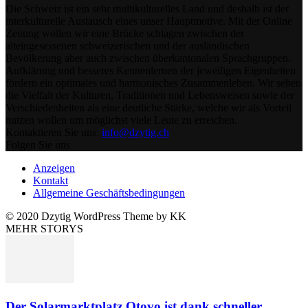
Die Schweiz ist ein sehr multikulturelles Land und deshalb ist der
interkulturelle Austausch eines unser Hauptmotive. Mit der Online
Zeitung wollen wir eine Brücke schlagen zwischen der
alteingesessenen schweizerischen und der ausländischen
Bevölkerung aber auch zwischen überkantonalen Sprachgruppen.
Aufklärung und besseres Kennenlernen der jeweiligen Eigenheiten
fördern ein optimales und harmonisches Zusammenleben. Wir sehen
die Vielfalt der Kulturen, Traditionen und Lebensweisen sowie der
Verschiedenheiten als eine deutliche Stärke, welche wir als Vorteil
nutzen wollen um möglichst viele Leute zu erreichen.
Kontaktieren Sie uns:
info@dzytig.ch
Folgen Sie uns
Anzeigen
Kontakt
Allgemeine Geschäftsbedingungen
© 2020 Dzytig WordPress Theme by KK
MEHR STORYS
Der Solarmarktplatz Otovo ist dank schneller