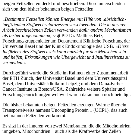
beigen Fettzellen entdeckt und beschrieben. Diese unterscheiden
sich von den bisher bekannten beigen Fettzellen.
«Bestimmte Fettzellen können Energie mit Hilfe von ‹absichtlich›
ineffizienten Stoffwechselprozessen verschwenden. Die in unserer
Arbeit beschriebenen Zellen verwenden dafür andere Mechanismen
als bisher angenommen»
, sagt PD Dr. Matthias Betz,
Forschungsgruppenleiter am Departement Klinische Forschung der
Universität Basel und der Klinik Endokrinologie des USB.
«Diese
Ineffizienz des Stoffwechsels kann nützlich für den Menschen sein
und helfen, Erkrankungen wie Übergewicht und Insulinresistenz zu
vermeiden.»
Durchgeführt wurde die Studie im Rahmen einer Zusammenarbeit
der ETH Zürich, der Universität Basel und dem Universitätsspital
Basel, dem Universitätsklinikum Leipzig und dem Dana-Farber
Cancer Institute in Boston/USA. Zahlreiche weitere Spitäler und
Forschungseinrichtungen weltweit waren daran auch noch beteiligt.
Die bisher bekannten beigen Fettzellen erzeugen Wärme über ein
Transporteiweiss namens Uncoupling Protein 1 (UCP1), das auch
bei braunen Fettzellen vorkommt.
Es sitzt in der inneren von zwei Membranen, die die Mitochondrien
umgeben. Mitochondrien – auch als die Kraftwerke der Zellen