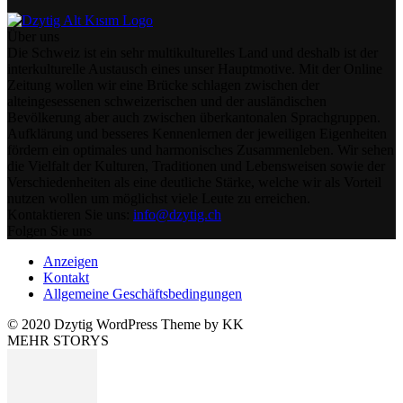
Über uns
Die Schweiz ist ein sehr multikulturelles Land und deshalb ist der
interkulturelle Austausch eines unser Hauptmotive. Mit der Online
Zeitung wollen wir eine Brücke schlagen zwischen der
alteingesessenen schweizerischen und der ausländischen
Bevölkerung aber auch zwischen überkantonalen Sprachgruppen.
Aufklärung und besseres Kennenlernen der jeweiligen Eigenheiten
fördern ein optimales und harmonisches Zusammenleben. Wir sehen
die Vielfalt der Kulturen, Traditionen und Lebensweisen sowie der
Verschiedenheiten als eine deutliche Stärke, welche wir als Vorteil
nutzen wollen um möglichst viele Leute zu erreichen.
Kontaktieren Sie uns:
info@dzytig.ch
Folgen Sie uns
Anzeigen
Kontakt
Allgemeine Geschäftsbedingungen
© 2020 Dzytig WordPress Theme by KK
MEHR STORYS