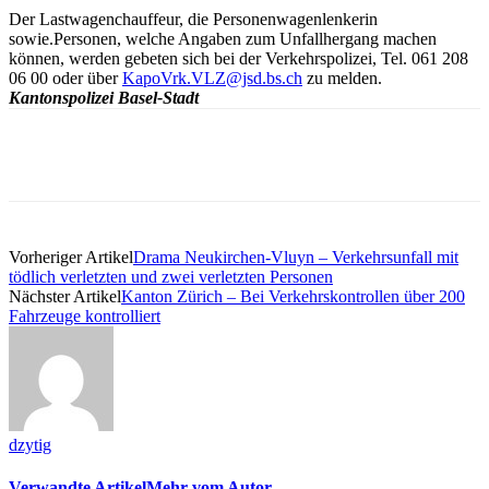
Der Lastwagenchauffeur, die Personenwagenlenkerin
sowie.Personen, welche Angaben zum Unfallhergang machen
können, werden gebeten sich bei der Verkehrspolizei, Tel. 061 208
06 00 oder über
KapoVrk.VLZ@jsd.bs.ch
zu melden.
Kantonspolizei Basel-Stadt
Vorheriger Artikel
Drama Neukirchen-Vluyn – Verkehrsunfall mit
tödlich verletzten und zwei verletzten Personen
Nächster Artikel
Kanton Zürich – Bei Verkehrskontrollen über 200
Fahrzeuge kontrolliert
dzytig
Verwandte Artikel
Mehr vom Autor