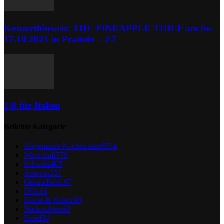
Konzerthinweis: THE PINEAPPLE THIEF am So.
17.10.2021 in Pratteln – Z7
1:0 für Italien
Beliebte Kategorie
Allgemeine Nachrichten
6514
Wirtschaft
778
Schweiz
405
Autoren
221
Gesundheit
197
HG
116
Kunst & Kultur
90
Nachrichten
68
Basel
54