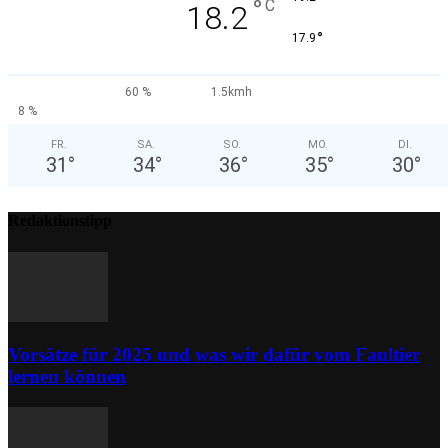
°
C
18.2
°
17.9
60 %
1.5kmh
8 %
FR.
SA.
SO.
MO.
DI.
31
°
34
°
36
°
35
°
30
°
Redaktionstipp
Vorsätze für 2025 und was wir dafür vom Faultier
lernen können