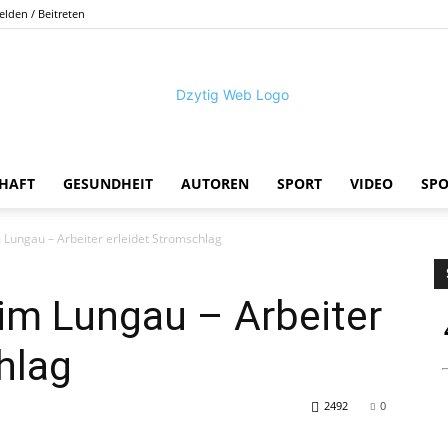
lden / Beitreten
HAFT
GESUNDHEIT
AUTOREN
SPORT
VIDEO
SP
DZYTIG.CH
 Lungau – Arbeiter erleidet Stromschlag
im Lungau – Arbeiter
hlag
2492
0