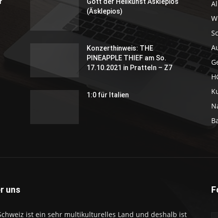
r
Gott der Heilkunst Asklepios
A
(Äsklepios)
Wi
S
A
Konzerthinweis: THE
PINEAPPLE THIEF am So.
G
17.10.2021 in Pratteln – Z7
H
K
1:0 für Italien
N
B
r uns
F
Schweiz ist ein sehr multikulturelles Land und deshalb ist