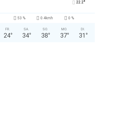
°
22.2
53 %
0.4kmh
0 %
FR.
SA.
SO.
MO.
DI.
24
°
34
°
38
°
37
°
31
°