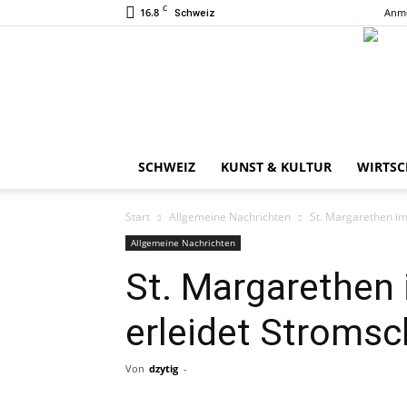
C
16.8
Anme
Schweiz
SCHWEIZ
KUNST & KULTUR
WIRTSC
Start
Allgemeine Nachrichten
St. Margarethen im
Allgemeine Nachrichten
St. Margarethen 
erleidet Stromsc
Von
dzytig
-