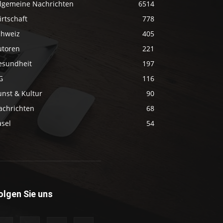
llgemeine Nachrichten
6514
rtschaft
778
chweiz
405
utoren
221
esundheit
197
G
116
unst & Kultur
90
achrichten
68
asel
54
olgen Sie uns