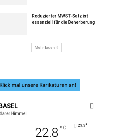
Reduzierter MWST-Satz ist
essenziell für die Beherberung
Mehr laden
Klick mal unsere Karikaturen an!
BASEL
Klarer Himmel
°
23.3
°
C
22.8