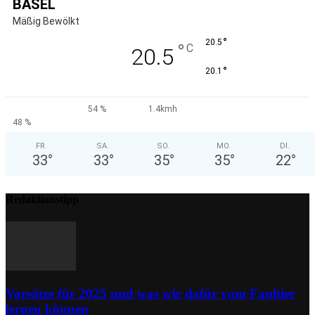
BASEL
Mäßig Bewölkt
°
20.5
°
C
20.5
°
20.1
54 %
1.4kmh
48 %
FR.
SA.
SO.
MO.
DI.
33
°
33
°
35
°
35
°
22
°
Redaktionstipp
Vorsätze für 2025 und was wir dafür vom Faultier
lernen können