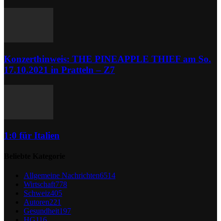
Konzerthinweis: THE PINEAPPLE THIEF am So.
17.10.2021 in Pratteln – Z7
1:0 für Italien
Beliebte Kategorie
Allgemeine Nachrichten
6514
Wirtschaft
778
Schweiz
405
Autoren
221
Gesundheit
197
HG
116