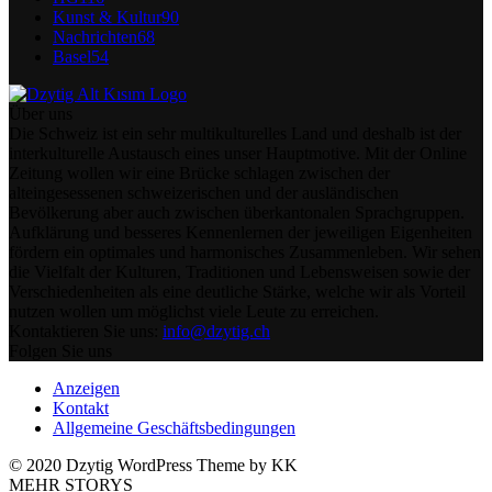
Kunst & Kultur
90
Nachrichten
68
Basel
54
Über uns
Die Schweiz ist ein sehr multikulturelles Land und deshalb ist der
interkulturelle Austausch eines unser Hauptmotive. Mit der Online
Zeitung wollen wir eine Brücke schlagen zwischen der
alteingesessenen schweizerischen und der ausländischen
Bevölkerung aber auch zwischen überkantonalen Sprachgruppen.
Aufklärung und besseres Kennenlernen der jeweiligen Eigenheiten
fördern ein optimales und harmonisches Zusammenleben. Wir sehen
die Vielfalt der Kulturen, Traditionen und Lebensweisen sowie der
Verschiedenheiten als eine deutliche Stärke, welche wir als Vorteil
nutzen wollen um möglichst viele Leute zu erreichen.
Kontaktieren Sie uns:
info@dzytig.ch
Folgen Sie uns
Anzeigen
Kontakt
Allgemeine Geschäftsbedingungen
© 2020 Dzytig WordPress Theme by KK
MEHR STORYS