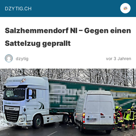
DZYTIG.CH
Salzhemmendorf NI – Gegen einen
Sattelzug geprallt
dzytig
vor 3 Jahren