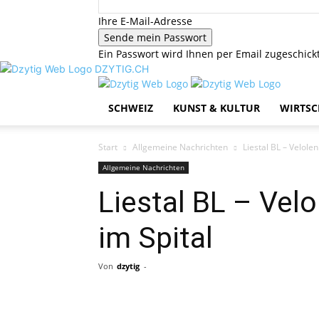
Ihre E-Mail-Adresse
Ein Passwort wird Ihnen per Email zugeschickt
DZYTIG.CH
SCHWEIZ
KUNST & KULTUR
WIRTSC
Start
Allgemeine Nachrichten
Liestal BL – Velolen
Allgemeine Nachrichten
Liestal BL – Velo
im Spital
Von
dzytig
-
Share