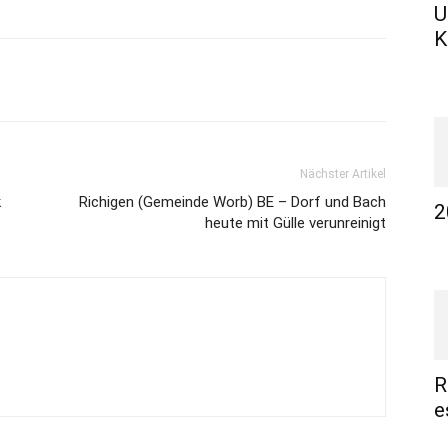
U
K
Nächster Artikel
k
Richigen (Gemeinde Worb) BE – Dorf und Bach
2
heute mit Gülle verunreinigt
R
e