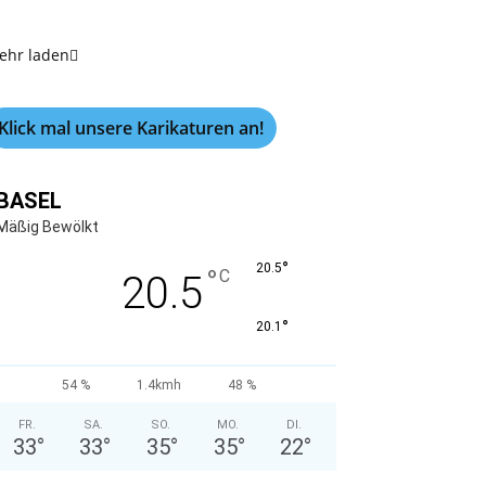
ehr laden
Klick mal unsere Karikaturen an!
BASEL
Mäßig Bewölkt
°
20.5
°
C
20.5
°
20.1
54 %
1.4kmh
48 %
FR.
SA.
SO.
MO.
DI.
33
°
33
°
35
°
35
°
22
°