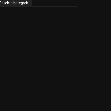
Beliebte Kategorie
Allgemeine Nachrichten
6514
Wirtschaft
778
Schweiz
405
Autoren
221
Gesundheit
197
HG
116
Kunst & Kultur
90
Nachrichten
68
Basel
54