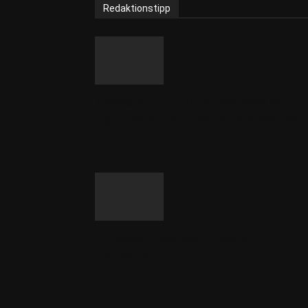
Redaktionstipp
Vorsätze für 2025 und was wir
dafür vom Faultier lernen können
Unbekanntes von unserem
Körperfett