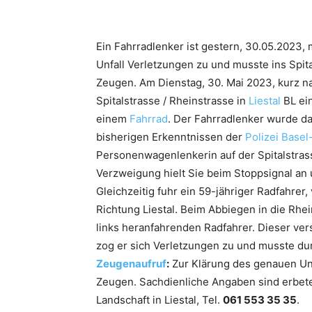
Ein Fahrradlenker ist gestern, 30.05.2023, 
Unfall Verletzungen zu und musste ins Spit
Zeugen. Am Dienstag, 30. Mai 2023, kurz na
Spitalstrasse / Rheinstrasse in
Liestal
BL ei
einem
Fahrrad
. Der Fahrradlenker wurde dab
bisherigen Erkenntnissen der
Polizei Basel
Personenwagenlenkerin auf der Spitalstrasse
Verzweigung hielt Sie beim Stoppsignal an u
Gleichzeitig fuhr ein 59-jähriger Radfahre
Richtung Liestal. Beim Abbiegen in die Rh
links heranfahrenden Radfahrer. Dieser ve
zog er sich Verletzungen zu und musste dur
Zeugenaufruf
:
Zur Klärung des genauen Unf
Zeugen. Sachdienliche Angaben sind erbeten
Landschaft in Liestal, Tel.
061 553 35 35
.