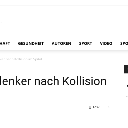
.
HAFT
GESUNDHEIT
AUTOREN
SPORT
VIDEO
SP
ker nach Kollision im Spital
lenker nach Kollision
1232
0