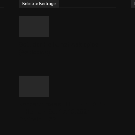
Beliebte Beiträge
Gott der Heilkunst Asklepios
(Äsklepios)
Konzerthinweis: THE PINEAPPLE
THIEF am So. 17.10.2021 in
Pratteln – Z7