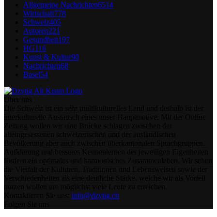
Allgemeine Nachrichten
6514
Wirtschaft
778
Schweiz
405
Autoren
221
Gesundheit
197
HG
116
Kunst & Kultur
90
Nachrichten
68
Basel
54
Über uns
Die Schweiz ist ein sehr multikulturelles Land und deshalb ist der
interkulturelle Austausch eines unser Hauptmotive. Mit der Online
Zeitung wollen wir eine Brücke schlagen zwischen der
alteingesessenen schweizerischen und der ausländischen
Bevölkerung aber auch zwischen überkantonalen Sprachgruppen.
Aufklärung und besseres Kennenlernen der jeweiligen Eigenheiten
fördern ein optimales und harmonisches Zusammenleben. Wir sehen
die Vielfalt der Kulturen, Traditionen und Lebensweisen sowie der
Verschiedenheiten als eine deutliche Stärke, welche wir als Vorteil
nutzen wollen um möglichst viele Leute zu erreichen.
Kontaktieren Sie uns:
info@dzytig.ch
Folgen Sie uns