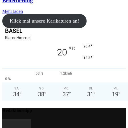
Beherberung
Mehr laden
Klick mal unsere Karikaturen an!
BASEL
Klarer Himmel
°
20.4
°
C
20
°
18.3
53 %
1.2kmh
0 %
SA.
SO.
MO.
DI.
MI.
34
°
38
°
37
°
31
°
19
°
Redaktionstipp