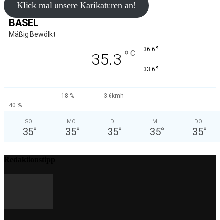
Klick mal unsere Karikaturen an!
BASEL
Mäßig Bewölkt
°
36.6
°
C
35.3
°
33.6
18 %
3.6kmh
40 %
SO.
MO.
DI.
MI.
DO.
35
°
35
°
35
°
35
°
35
°
Redaktionstipp