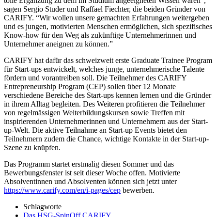
tolle Ergänzung zu dem im Studium angeeigneten Wissen waren”,
sagen Sergio Studer und Raffael Fiechter, die beiden Gründer von
CARIFY. “Wir wollen unsere gemachten Erfahrungen weitergeben
und es jungen, motivierten Menschen ermöglichen, sich spezifisches
Know-how für den Weg als zukünftige Unternehmerinnen und
Unternehmer aneignen zu können.”
CARIFY hat dafür das schweizweit erste Graduate Trainee Program
für Start-ups entwickelt, welches junge, unternehmerische Talente
fördern und vorantreiben soll. Die Teilnehmer des CARIFY
Entrepreneurship Program (CEP) sollen über 12 Monate
verschiedene Bereiche des Start-ups kennen lernen und die Gründer
in ihrem Alltag begleiten. Des Weiteren profitieren die Teilnehmer
von regelmässigen Weiterbildungskursen sowie Treffen mit
inspirierenden Unternehmerinnen und Unternehmern aus der Start-
up-Welt. Die aktive Teilnahme an Start-up Events bietet den
Teilnehmern zudem die Chance, wichtige Kontakte in der Start-up-
Szene zu knüpfen.
Das Programm startet erstmalig diesen Sommer und das
Bewerbungsfenster ist seit dieser Woche offen. Motivierte
Absolventinnen und Absolventen können sich jetzt unter
https://www.carify.com/en/i-pages/cep
bewerben.
Schlagworte
Das HSG-SpinOff CARIFY