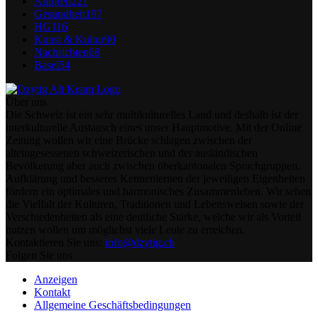
Autoren
221
Gesundheit
197
HG
116
Kunst & Kultur
90
Nachrichten
68
Basel
54
Über uns
Die Schweiz ist ein sehr multikulturelles Land und deshalb ist der
interkulturelle Austausch eines unser Hauptmotive. Mit der Online
Zeitung wollen wir eine Brücke schlagen zwischen der
alteingesessenen schweizerischen und der ausländischen
Bevölkerung aber auch zwischen überkantonalen Sprachgruppen.
Aufklärung und besseres Kennenlernen der jeweiligen Eigenheiten
fördern ein optimales und harmonisches Zusammenleben. Wir sehen
die Vielfalt der Kulturen, Traditionen und Lebensweisen sowie der
Verschiedenheiten als eine deutliche Stärke, welche wir als Vorteil
nutzen wollen um möglichst viele Leute zu erreichen.
Kontaktieren Sie uns:
info@dzytig.ch
Folgen Sie uns
Anzeigen
Kontakt
Allgemeine Geschäftsbedingungen