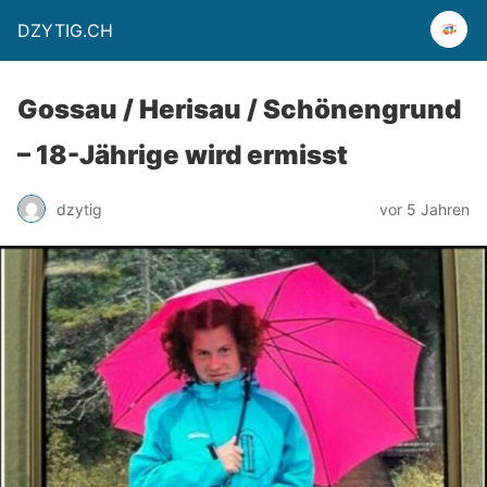
DZYTIG.CH
Gossau / Herisau / Schönengrund
– 18-Jährige wird ermisst
dzytig
vor 5 Jahren