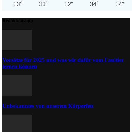
33
°
33
°
32
°
34
°
34
°
Redaktionstipp
Vorsätze für 2025 und was wir dafür vom Faultier
lernen können
Unbekanntes von unserem Körperfett