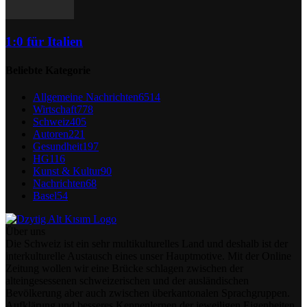
1:0 für Italien
Beliebte Kategorie
Allgemeine Nachrichten
6514
Wirtschaft
778
Schweiz
405
Autoren
221
Gesundheit
197
HG
116
Kunst & Kultur
90
Nachrichten
68
Basel
54
Über uns
Die Schweiz ist ein sehr multikulturelles Land und deshalb ist der
interkulturelle Austausch eines unser Hauptmotive. Mit der Online
Zeitung wollen wir eine Brücke schlagen zwischen der
alteingesessenen schweizerischen und der ausländischen
Bevölkerung aber auch zwischen überkantonalen Sprachgruppen.
Aufklärung und besseres Kennenlernen der jeweiligen Eigenheiten