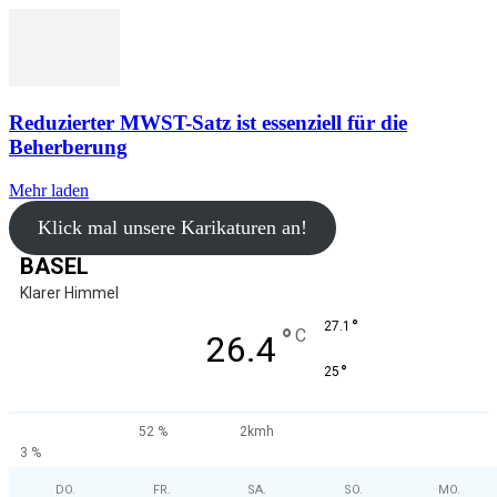
Reduzierter MWST-Satz ist essenziell für die
Beherberung
Mehr laden
Klick mal unsere Karikaturen an!
BASEL
Klarer Himmel
°
27.1
°
C
26.4
°
25
52 %
2kmh
3 %
DO.
FR.
SA.
SO.
MO.