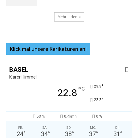
Mehr laden
Klick mal unsere Karikaturen an!
BASEL
Klarer Himmel
°
23.3
°
C
22.8
°
22.2
53 %
0.4kmh
0 %
FR.
SA.
SO.
MO.
DI.
24
°
34
°
38
°
37
°
31
°