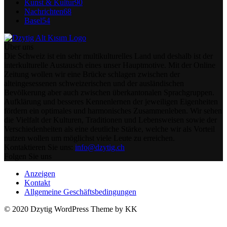
Kunst & Kultur
90
Nachrichten
68
Basel
54
Über uns
Die Schweiz ist ein sehr multikulturelles Land und deshalb ist der
interkulturelle Austausch eines unser Hauptmotive. Mit der Online
Zeitung wollen wir eine Brücke schlagen zwischen der
alteingesessenen schweizerischen und der ausländischen
Bevölkerung aber auch zwischen überkantonalen Sprachgruppen.
Aufklärung und besseres Kennenlernen der jeweiligen Eigenheiten
fördern ein optimales und harmonisches Zusammenleben. Wir sehen
die Vielfalt der Kulturen, Traditionen und Lebensweisen sowie der
Verschiedenheiten als eine deutliche Stärke, welche wir als Vorteil
nutzen wollen um möglichst viele Leute zu erreichen.
Kontaktieren Sie uns:
info@dzytig.ch
Folgen Sie uns
Anzeigen
Kontakt
Allgemeine Geschäftsbedingungen
© 2020 Dzytig WordPress Theme by KK