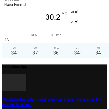
Klarer Himmel
°
31.8
°
C
30.2
°
29.9
33 %
0.9kmh
4 %
SA.
SO.
MO.
DI.
MI.
34
°
37
°
36
°
34
°
34
°
Redaktionstipp
Vorsätze für 2025 und was wir dafür vom Faultier
lernen können