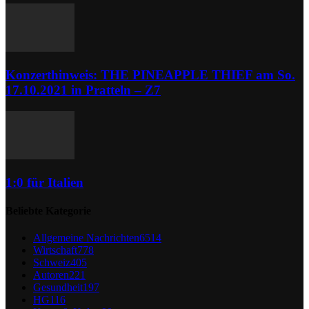
Konzerthinweis: THE PINEAPPLE THIEF am So.
17.10.2021 in Pratteln – Z7
1:0 für Italien
Beliebte Kategorie
Allgemeine Nachrichten
6514
Wirtschaft
778
Schweiz
405
Autoren
221
Gesundheit
197
HG
116