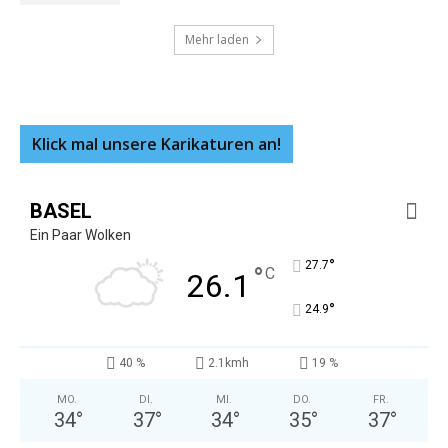
Mehr laden
Klick mal unsere Karikaturen an!
BASEL
Ein Paar Wolken
°
27.7
°
C
26.1
°
24.9
40 %
2.1kmh
19 %
MO.
DI.
MI.
DO.
FR.
34
°
37
°
34
°
35
°
37
°