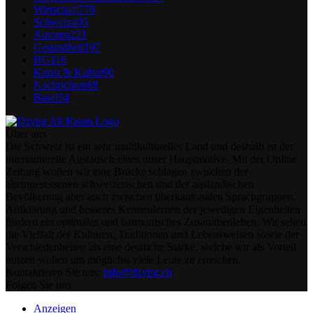
Wirtschaft
778
Schweiz
405
Autoren
221
Gesundheit
197
HG
116
Kunst & Kultur
90
Nachrichten
68
Basel
54
Über uns
Die Schweiz ist ein sehr multikulturelles Land und deshalb ist der
interkulturelle Austausch eines unser Hauptmotive. Mit der Online
Zeitung wollen wir eine Brücke schlagen zwischen der
alteingesessenen schweizerischen und der ausländischen
Bevölkerung aber auch zwischen überkantonalen Sprachgruppen.
Aufklärung und besseres Kennenlernen der jeweiligen Eigenheiten
fördern ein optimales und harmonisches Zusammenleben. Wir sehen
die Vielfalt der Kulturen, Traditionen und Lebensweisen sowie der
Verschiedenheiten als eine deutliche Stärke, welche wir als Vorteil
nutzen wollen um möglichst viele Leute zu erreichen.
Kontaktieren Sie uns:
info@dzytig.ch
Folgen Sie uns
Anzeigen