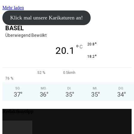
Mehr laden
Klick mal unsere Karikaturen an!
BASEL
Überwiegend Bewölkt
°
20.8
°
C
20.1
°
18.2
52 %
0.5kmh
76 %
SO.
MO.
DI.
MI.
DO.
37
°
36
°
35
°
35
°
34
°
Redaktionstipp