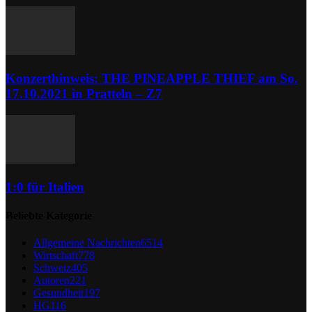
Konzerthinweis: THE PINEAPPLE THIEF am So.
17.10.2021 in Pratteln – Z7
1:0 für Italien
Beliebte Kategorie
Allgemeine Nachrichten
6514
Wirtschaft
778
Schweiz
405
Autoren
221
Gesundheit
197
HG
116