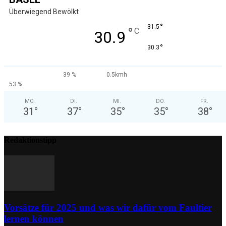
Überwiegend Bewölkt
°
31.5
°
C
30.9
°
30.3
39 %
0.5kmh
53 %
MO.
DI.
MI.
DO.
FR.
31
°
37
°
35
°
35
°
38
°
Redaktionstipp
Vorsätze für 2025 und was wir dafür vom Faultier
lernen können