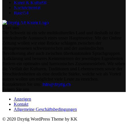
Kunst & Kultur
90
Nachrichten
68
Basel
54
Über uns
Die Schweiz ist ein sehr multikulturelles Land und deshalb ist der
interkulturelle Austausch eines unser Hauptmotive. Mit der Online
Zeitung wollen wir eine Brücke schlagen zwischen der
alteingesessenen schweizerischen und der ausländischen
Bevölkerung aber auch zwischen überkantonalen Sprachgruppen.
Aufklärung und besseres Kennenlernen der jeweiligen Eigenheiten
fördern ein optimales und harmonisches Zusammenleben. Wir sehen
die Vielfalt der Kulturen, Traditionen und Lebensweisen sowie der
Verschiedenheiten als eine deutliche Stärke, welche wir als Vorteil
nutzen wollen um möglichst viele Leute zu erreichen.
Kontaktieren Sie uns:
info@dzytig.ch
Folgen Sie uns
Anzeigen
Kontakt
Allgemeine Geschäftsbedingungen
© 2020 Dzytig WordPress Theme by KK