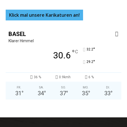
Klick mal unsere Karikaturen an!
BASEL
Klarer Himmel
°
32.2
°
C
30.6
°
29.2
36 %
0.9kmh
6 %
FR.
SA.
SO.
MO.
DI.
31
°
34
°
37
°
35
°
33
°