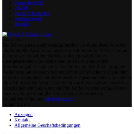
Gesundheit
197
HG
116
Kunst & Kultur
90
Nachrichten
68
Basel
54
Über uns
Die Schweiz ist ein sehr multikulturelles Land und deshalb ist der
interkulturelle Austausch eines unser Hauptmotive. Mit der Online
Zeitung wollen wir eine Brücke schlagen zwischen der
alteingesessenen schweizerischen und der ausländischen
Bevölkerung aber auch zwischen überkantonalen Sprachgruppen.
Aufklärung und besseres Kennenlernen der jeweiligen Eigenheiten
fördern ein optimales und harmonisches Zusammenleben. Wir sehen
die Vielfalt der Kulturen, Traditionen und Lebensweisen sowie der
Verschiedenheiten als eine deutliche Stärke, welche wir als Vorteil
nutzen wollen um möglichst viele Leute zu erreichen.
Kontaktieren Sie uns:
info@dzytig.ch
Folgen Sie uns
Anzeigen
Kontakt
Allgemeine Geschäftsbedingungen