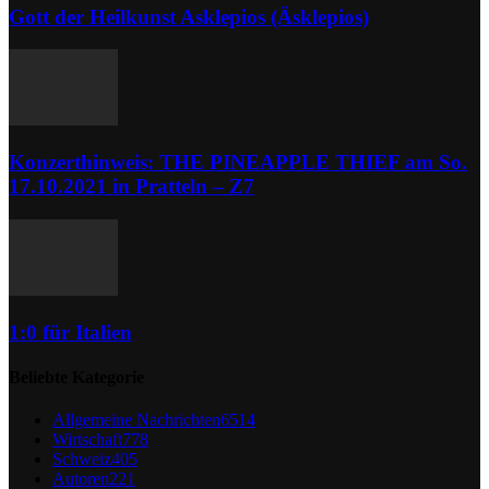
Gott der Heilkunst Asklepios (Äsklepios)
Konzerthinweis: THE PINEAPPLE THIEF am So.
17.10.2021 in Pratteln – Z7
1:0 für Italien
Beliebte Kategorie
Allgemeine Nachrichten
6514
Wirtschaft
778
Schweiz
405
Autoren
221