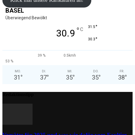
Klick mal unsere Karikaturen an!
BASEL
Überwiegend Bewölkt
°
31.5
°
C
30.9
°
30.3
39 %
0.5kmh
53 %
MO.
DI.
MI.
DO.
FR.
31
°
37
°
35
°
35
°
38
°
Redaktionstipp
Vorsätze für 2025 und was wir dafür vom Faultier