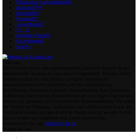
Allgemeine Nachrichten
6514
Wirtschaft
778
Schweiz
405
Autoren
221
Gesundheit
197
HG
116
Kunst & Kultur
90
Nachrichten
68
Basel
54
Über uns
Die Schweiz ist ein sehr multikulturelles Land und deshalb ist der
interkulturelle Austausch eines unser Hauptmotive. Mit der Online
Zeitung wollen wir eine Brücke schlagen zwischen der
alteingesessenen schweizerischen und der ausländischen
Bevölkerung aber auch zwischen überkantonalen Sprachgruppen.
Aufklärung und besseres Kennenlernen der jeweiligen Eigenheiten
fördern ein optimales und harmonisches Zusammenleben. Wir sehen
die Vielfalt der Kulturen, Traditionen und Lebensweisen sowie der
Verschiedenheiten als eine deutliche Stärke, welche wir als Vorteil
nutzen wollen um möglichst viele Leute zu erreichen.
Kontaktieren Sie uns:
info@dzytig.ch
Folgen Sie uns