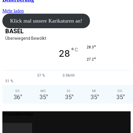
Mehr laden
Klick mal unsere Karikaturen an!
BASEL
Überwiegend Bewölkt
°
28.3
°
C
28
°
27.2
37 %
0.5kmh
51 %
SO.
MO.
DI.
MI.
DO.
36
°
35
°
35
°
35
°
35
°
Redaktionstipp