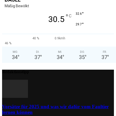
Mäßig Bewölkt
°
32.6
°
C
30.5
°
29.7
40 %
0.9kmh
46 %
MO.
DI.
MI.
DO.
FR.
34
°
37
°
34
°
35
°
37
°
Redaktionstipp
Vorsätze für 2025 und was wir dafür vom Faultier
lernen können