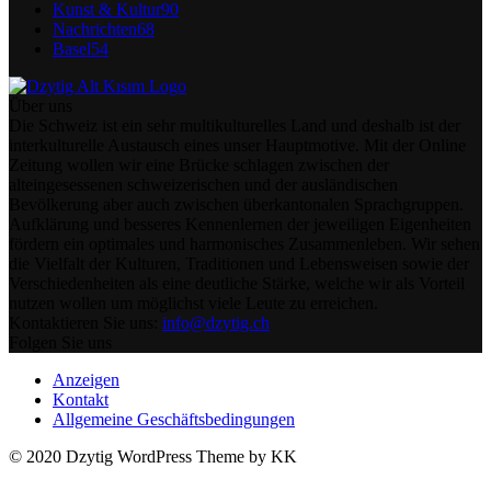
Kunst & Kultur
90
Nachrichten
68
Basel
54
Über uns
Die Schweiz ist ein sehr multikulturelles Land und deshalb ist der
interkulturelle Austausch eines unser Hauptmotive. Mit der Online
Zeitung wollen wir eine Brücke schlagen zwischen der
alteingesessenen schweizerischen und der ausländischen
Bevölkerung aber auch zwischen überkantonalen Sprachgruppen.
Aufklärung und besseres Kennenlernen der jeweiligen Eigenheiten
fördern ein optimales und harmonisches Zusammenleben. Wir sehen
die Vielfalt der Kulturen, Traditionen und Lebensweisen sowie der
Verschiedenheiten als eine deutliche Stärke, welche wir als Vorteil
nutzen wollen um möglichst viele Leute zu erreichen.
Kontaktieren Sie uns:
info@dzytig.ch
Folgen Sie uns
Anzeigen
Kontakt
Allgemeine Geschäftsbedingungen
© 2020 Dzytig WordPress Theme by KK