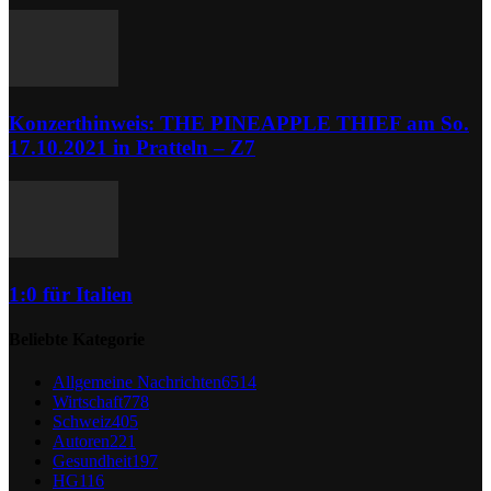
Konzerthinweis: THE PINEAPPLE THIEF am So.
17.10.2021 in Pratteln – Z7
1:0 für Italien
Beliebte Kategorie
Allgemeine Nachrichten
6514
Wirtschaft
778
Schweiz
405
Autoren
221
Gesundheit
197
HG
116