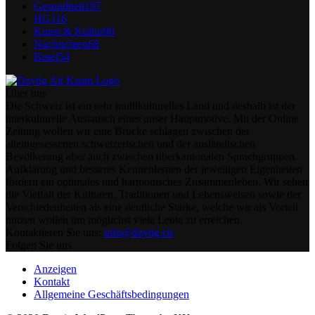
Gesundheit
197
HG
116
Kunst & Kultur
90
Nachrichten
68
Basel
54
Über uns
Die Schweiz ist ein sehr multikulturelles Land und deshalb ist der
interkulturelle Austausch eines unser Hauptmotive. Mit der Online
Zeitung wollen wir eine Brücke schlagen zwischen der
alteingesessenen schweizerischen und der ausländischen
Bevölkerung aber auch zwischen überkantonalen Sprachgruppen.
Aufklärung und besseres Kennenlernen der jeweiligen Eigenheiten
fördern ein optimales und harmonisches Zusammenleben. Wir sehen
die Vielfalt der Kulturen, Traditionen und Lebensweisen sowie der
Verschiedenheiten als eine deutliche Stärke, welche wir als Vorteil
nutzen wollen um möglichst viele Leute zu erreichen.
Kontaktieren Sie uns:
info@dzytig.ch
Folgen Sie uns
Anzeigen
Kontakt
Allgemeine Geschäftsbedingungen