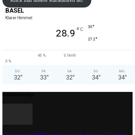
Klick mal unsere Karikaturen an!
BASEL
Klarer Himmel
°
30
°
C
28.9
°
27.2
45 %
3.1kmh
0 %
DO.
FR.
SA.
SO.
MO.
32
°
33
°
32
°
34
°
34
°
Redaktionstipp
Vorsätze für 2025 und was wir dafür vom Faultier