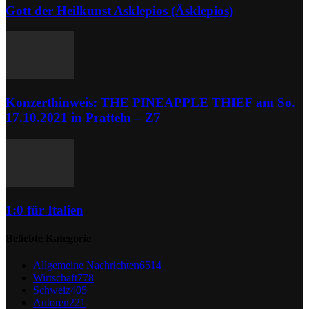
Gott der Heilkunst Asklepios (Äsklepios)
Konzerthinweis: THE PINEAPPLE THIEF am So.
17.10.2021 in Pratteln – Z7
1:0 für Italien
Beliebte Kategorie
Allgemeine Nachrichten
6514
Wirtschaft
778
Schweiz
405
Autoren
221