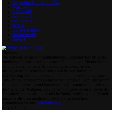
Allgemeine Nachrichten
6514
Wirtschaft
778
Schweiz
405
Autoren
221
Gesundheit
197
HG
116
Kunst & Kultur
90
Nachrichten
68
Basel
54
Über uns
Die Schweiz ist ein sehr multikulturelles Land und deshalb ist der
interkulturelle Austausch eines unser Hauptmotive. Mit der Online
Zeitung wollen wir eine Brücke schlagen zwischen der
alteingesessenen schweizerischen und der ausländischen
Bevölkerung aber auch zwischen überkantonalen Sprachgruppen.
Aufklärung und besseres Kennenlernen der jeweiligen Eigenheiten
fördern ein optimales und harmonisches Zusammenleben. Wir sehen
die Vielfalt der Kulturen, Traditionen und Lebensweisen sowie der
Verschiedenheiten als eine deutliche Stärke, welche wir als Vorteil
nutzen wollen um möglichst viele Leute zu erreichen.
Kontaktieren Sie uns:
info@dzytig.ch
Folgen Sie uns