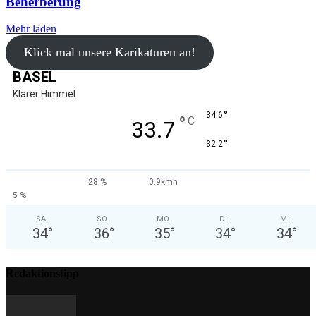
Beherberung
Mehr laden
Klick mal unsere Karikaturen an!
BASEL
Klarer Himmel
°
34.6
°
C
33.7
°
32.2
28 %
0.9kmh
5 %
SA.
SO.
MO.
DI.
MI.
34
°
36
°
35
°
34
°
34
°
Redaktionstipp