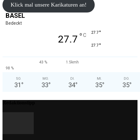
Klick mal unsere Karikaturen an!
BASEL
Bedeckt
°
27.7
°
C
27.7
°
27.7
43 %
1.5kmh
98 %
SO.
MO.
DI.
MI.
DO.
31
°
33
°
34
°
35
°
35
°
Redaktionstipp