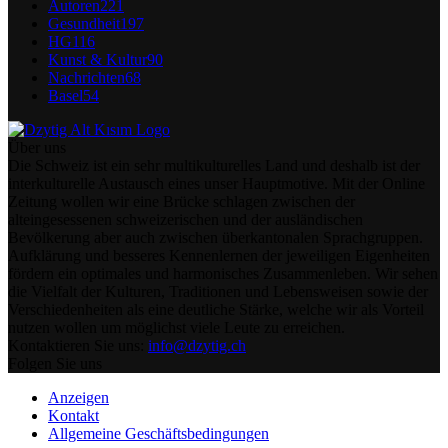
Autoren
221
Gesundheit
197
HG
116
Kunst & Kultur
90
Nachrichten
68
Basel
54
Über uns
Die Schweiz ist ein sehr multikulturelles Land und deshalb ist der
interkulturelle Austausch eines unser Hauptmotive. Mit der Online
Zeitung wollen wir eine Brücke schlagen zwischen der
alteingesessenen schweizerischen und der ausländischen
Bevölkerung aber auch zwischen überkantonalen Sprachgruppen.
Aufklärung und besseres Kennenlernen der jeweiligen Eigenheiten
fördern ein optimales und harmonisches Zusammenleben. Wir sehen
die Vielfalt der Kulturen, Traditionen und Lebensweisen sowie der
Verschiedenheiten als eine deutliche Stärke, welche wir als Vorteil
nutzen wollen um möglichst viele Leute zu erreichen.
Kontaktieren Sie uns:
info@dzytig.ch
Folgen Sie uns
Anzeigen
Kontakt
Allgemeine Geschäftsbedingungen