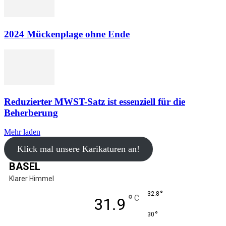
2024 Mückenplage ohne Ende
Reduzierter MWST-Satz ist essenziell für die
Beherberung
Mehr laden
Klick mal unsere Karikaturen an!
BASEL
Klarer Himmel
°
32.8
°
C
31.9
°
30