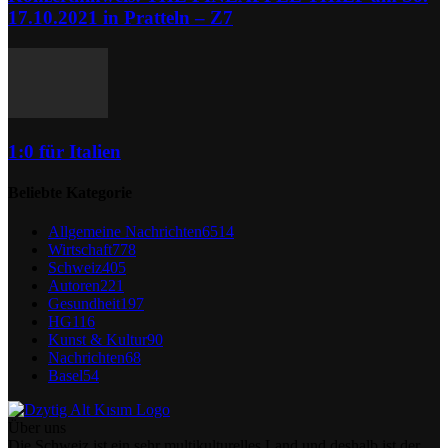
17.10.2021 in Pratteln – Z7
1:0 für Italien
Beliebte Kategorie
Allgemeine Nachrichten
6514
Wirtschaft
778
Schweiz
405
Autoren
221
Gesundheit
197
HG
116
Kunst & Kultur
90
Nachrichten
68
Basel
54
Über uns
Die Schweiz ist ein sehr multikulturelles Land und deshalb ist der