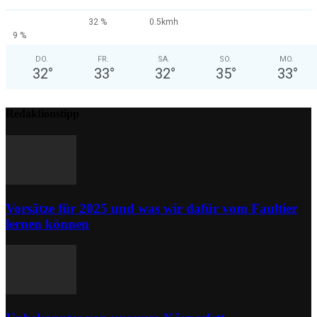
32 %
0.5kmh
9 %
DO.
FR.
SA.
SO.
MO.
32
°
33
°
32
°
35
°
33
°
Redaktionstipp
Vorsätze für 2025 und was wir dafür vom Faultier
lernen können