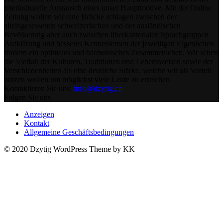
interkulturelle Austausch eines unser Hauptmotive. Mit der Online
Zeitung wollen wir eine Brücke schlagen zwischen der
alteingesessenen schweizerischen und der ausländischen
Bevölkerung aber auch zwischen überkantonalen Sprachgruppen.
Aufklärung und besseres Kennenlernen der jeweiligen Eigenheiten
fördern ein optimales und harmonisches Zusammenleben. Wir sehen
die Vielfalt der Kulturen, Traditionen und Lebensweisen sowie der
Verschiedenheiten als eine deutliche Stärke, welche wir als Vorteil
nutzen wollen um möglichst viele Leute zu erreichen.
Kontaktieren Sie uns:
info@dzytig.ch
Folgen Sie uns
Anzeigen
Kontakt
Allgemeine Geschäftsbedingungen
© 2020 Dzytig WordPress Theme by KK