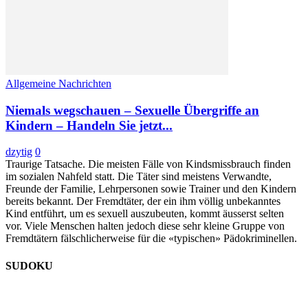
Allgemeine Nachrichten
Niemals wegschauen – Sexuelle Übergriffe an
Kindern – Handeln Sie jetzt...
dzytig
0
Traurige Tatsache. Die meisten Fälle von Kindsmissbrauch finden
im sozialen Nahfeld statt. Die Täter sind meistens Verwandte,
Freunde der Familie, Lehrpersonen sowie Trainer und den Kindern
bereits bekannt. Der Fremdtäter, der ein ihm völlig unbekanntes
Kind entführt, um es sexuell auszubeuten, kommt äusserst selten
vor. Viele Menschen halten jedoch diese sehr kleine Gruppe von
Fremdtätern fälschlicherweise für die «typischen» Pädokriminellen.
SUDOKU