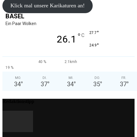
Klick mal unsere Karikaturen an!
BASEL
Ein Paar Wolken
°
27.7
°
C
26.1
°
24.9
40 %
2.1kmh
19 %
MO.
DI.
MI.
DO.
FR.
34
°
37
°
34
°
35
°
37
°
Redaktionstipp