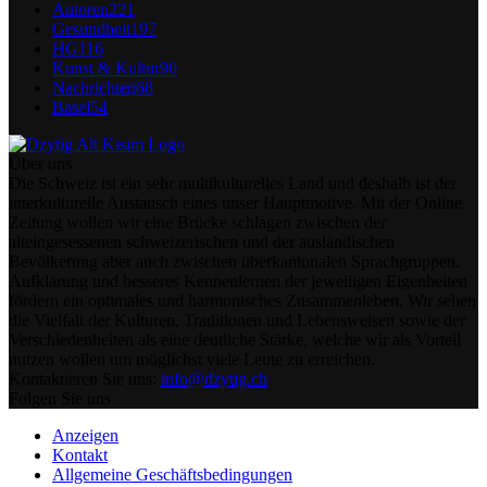
Autoren
221
Gesundheit
197
HG
116
Kunst & Kultur
90
Nachrichten
68
Basel
54
Über uns
Die Schweiz ist ein sehr multikulturelles Land und deshalb ist der
interkulturelle Austausch eines unser Hauptmotive. Mit der Online
Zeitung wollen wir eine Brücke schlagen zwischen der
alteingesessenen schweizerischen und der ausländischen
Bevölkerung aber auch zwischen überkantonalen Sprachgruppen.
Aufklärung und besseres Kennenlernen der jeweiligen Eigenheiten
fördern ein optimales und harmonisches Zusammenleben. Wir sehen
die Vielfalt der Kulturen, Traditionen und Lebensweisen sowie der
Verschiedenheiten als eine deutliche Stärke, welche wir als Vorteil
nutzen wollen um möglichst viele Leute zu erreichen.
Kontaktieren Sie uns:
info@dzytig.ch
Folgen Sie uns
Anzeigen
Kontakt
Allgemeine Geschäftsbedingungen