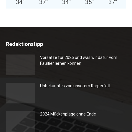
34
°
37
°
34
°
35
°
37
°
Redaktionstipp
Vorsätze für 2025 und was wir dafür vom
Faultier lernen können
Unbekanntes von unserem Körperfett
2024 Mückenplage ohne Ende