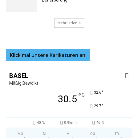
Beherberung
Mehr laden
Klick mal unsere Karikaturen an!
BASEL
Mäßig Bewölkt
°
32.6
°
C
30.5
°
29.7
40 %
0.9kmh
46 %
MO.
DI.
MI.
DO.
FR.