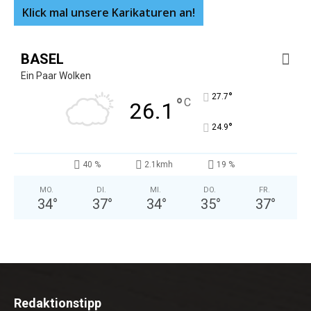
Klick mal unsere Karikaturen an!
BASEL
Ein Paar Wolken
°
27.7
°
C
26.1
°
24.9
40 %
2.1kmh
19 %
MO.
DI.
MI.
DO.
FR.
34
°
37
°
34
°
35
°
37
°
Redaktionstipp