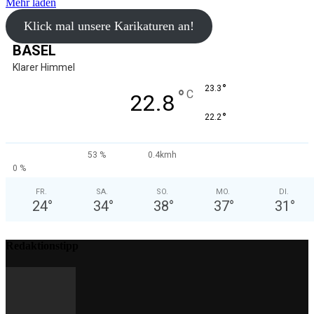
Mehr laden
Klick mal unsere Karikaturen an!
BASEL
Klarer Himmel
°
23.3
°
C
22.8
°
22.2
53 %
0.4kmh
0 %
FR.
SA.
SO.
MO.
DI.
24
°
34
°
38
°
37
°
31
°
Redaktionstipp