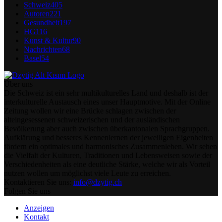
Schweiz
405
Autoren
221
Gesundheit
197
HG
116
Kunst & Kultur
90
Nachrichten
68
Basel
54
Über uns
Die Schweiz ist ein sehr multikulturelles Land und deshalb ist der
interkulturelle Austausch eines unser Hauptmotive. Mit der Online
Zeitung wollen wir eine Brücke schlagen zwischen der
alteingesessenen schweizerischen und der ausländischen
Bevölkerung aber auch zwischen überkantonalen Sprachgruppen.
Aufklärung und besseres Kennenlernen der jeweiligen Eigenheiten
fördern ein optimales und harmonisches Zusammenleben. Wir sehen
die Vielfalt der Kulturen, Traditionen und Lebensweisen sowie der
Verschiedenheiten als eine deutliche Stärke, welche wir als Vorteil
nutzen wollen um möglichst viele Leute zu erreichen.
Kontaktieren Sie uns:
info@dzytig.ch
Folgen Sie uns
Anzeigen
Kontakt