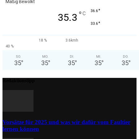
Mäßig Bewölkt
°
36.6
°
C
35.3
°
33.6
18 %
3.6kmh
40 %
SO.
MO.
DI.
MI.
DO.
35
°
35
°
35
°
35
°
35
°
Redaktionstipp
Vorsätze für 2025 und was wir dafür vom Faultier
lernen können