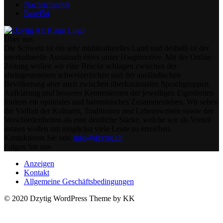
Nachrichten
68
Basel
54
Über uns
Die Schweiz ist ein sehr multikulturelles Land und deshalb ist der
interkulturelle Austausch eines unser Hauptmotive. Mit der Online
Zeitung wollen wir eine Brücke schlagen zwischen der
alteingesessenen schweizerischen und der ausländischen
Bevölkerung aber auch zwischen überkantonalen Sprachgruppen.
Aufklärung und besseres Kennenlernen der jeweiligen Eigenheiten
fördern ein optimales und harmonisches Zusammenleben. Wir sehen
die Vielfalt der Kulturen, Traditionen und Lebensweisen sowie der
Verschiedenheiten als eine deutliche Stärke, welche wir als Vorteil
nutzen wollen um möglichst viele Leute zu erreichen.
Kontaktieren Sie uns:
info@dzytig.ch
Folgen Sie uns
Anzeigen
Kontakt
Allgemeine Geschäftsbedingungen
© 2020 Dzytig WordPress Theme by KK