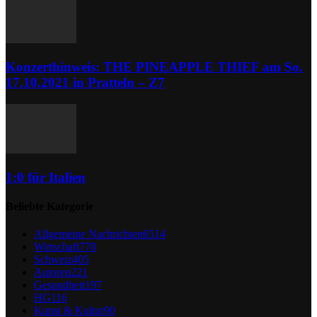
Konzerthinweis: THE PINEAPPLE THIEF am So.
17.10.2021 in Pratteln – Z7
1:0 für Italien
Beliebte Kategorie
Allgemeine Nachrichten
6514
Wirtschaft
778
Schweiz
405
Autoren
221
Gesundheit
197
HG
116
Kunst & Kultur
90