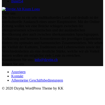
Basel
54
Über uns
Die Schweiz ist ein sehr multikulturelles Land und deshalb ist der
interkulturelle Austausch eines unser Hauptmotive. Mit der Online
Zeitung wollen wir eine Brücke schlagen zwischen der
alteingesessenen schweizerischen und der ausländischen
Bevölkerung aber auch zwischen überkantonalen Sprachgruppen.
Aufklärung und besseres Kennenlernen der jeweiligen Eigenheiten
fördern ein optimales und harmonisches Zusammenleben. Wir sehen
die Vielfalt der Kulturen, Traditionen und Lebensweisen sowie der
Verschiedenheiten als eine deutliche Stärke, welche wir als Vorteil
nutzen wollen um möglichst viele Leute zu erreichen.
Kontaktieren Sie uns:
info@dzytig.ch
Folgen Sie uns
Anzeigen
Kontakt
Allgemeine Geschäftsbedingungen
© 2020 Dzytig WordPress Theme by KK