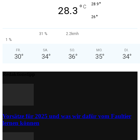
°
28.9
°
C
28.3
°
26
31 %
2.2kmh
1 %
FR.
SA.
SO.
MO.
DI.
30
°
34
°
36
°
35
°
34
°
Redaktionstipp
Vorsätze für 2025 und was wir dafür vom Faultier
lernen können