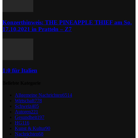
Konzerthinweis: THE PINEAPPLE THIEF am So.
17.10.2021 in Pratteln – Z7
1:0 für Italien
Beliebte Kategorie
Allgemeine Nachrichten
6514
Wirtschaft
778
Schweiz
405
Autoren
221
Gesundheit
197
HG
116
Kunst & Kultur
90
Nachrichten
68