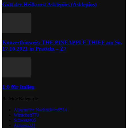
Gott der Heilkunst Asklepios (Äsklepios)
Konzerthinweis: THE PINEAPPLE THIEF am So.
17.10.2021 in Pratteln – Z7
1:0 für Italien
Beliebte Kategorie
Allgemeine Nachrichten
6514
Wirtschaft
778
Schweiz
405
Autoren
221