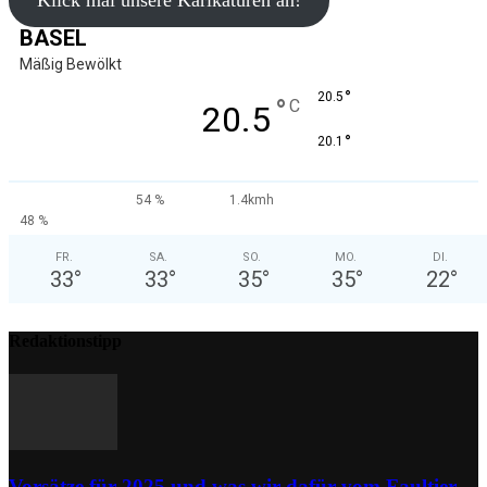
Klick mal unsere Karikaturen an!
BASEL
Mäßig Bewölkt
°
20.5
°
C
20.5
°
20.1
54 %
1.4kmh
48 %
FR.
SA.
SO.
MO.
DI.
33
°
33
°
35
°
35
°
22
°
Redaktionstipp
Vorsätze für 2025 und was wir dafür vom Faultier