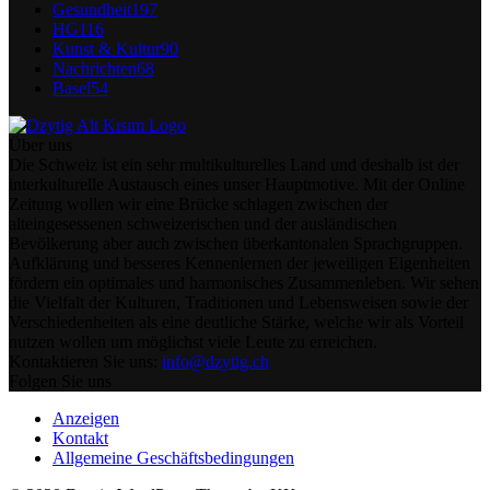
Gesundheit
197
HG
116
Kunst & Kultur
90
Nachrichten
68
Basel
54
Über uns
Die Schweiz ist ein sehr multikulturelles Land und deshalb ist der
interkulturelle Austausch eines unser Hauptmotive. Mit der Online
Zeitung wollen wir eine Brücke schlagen zwischen der
alteingesessenen schweizerischen und der ausländischen
Bevölkerung aber auch zwischen überkantonalen Sprachgruppen.
Aufklärung und besseres Kennenlernen der jeweiligen Eigenheiten
fördern ein optimales und harmonisches Zusammenleben. Wir sehen
die Vielfalt der Kulturen, Traditionen und Lebensweisen sowie der
Verschiedenheiten als eine deutliche Stärke, welche wir als Vorteil
nutzen wollen um möglichst viele Leute zu erreichen.
Kontaktieren Sie uns:
info@dzytig.ch
Folgen Sie uns
Anzeigen
Kontakt
Allgemeine Geschäftsbedingungen