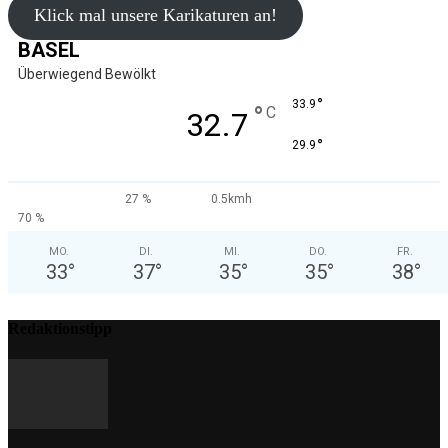
Klick mal unsere Karikaturen an!
BASEL
Überwiegend Bewölkt
°
33.9
°
C
32.7
°
29.9
27 %
0.5kmh
70 %
MO.
DI.
MI.
DO.
FR.
33
°
37
°
35
°
35
°
38
°
Redaktionstipp