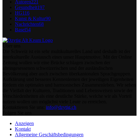
Autoren
221
Gesundheit
197
HG
116
Kunst & Kultur
90
Nachrichten
68
Basel
54
Über uns
Die Schweiz ist ein sehr multikulturelles Land und deshalb ist der
interkulturelle Austausch eines unser Hauptmotive. Mit der Online
Zeitung wollen wir eine Brücke schlagen zwischen der
alteingesessenen schweizerischen und der ausländischen
Bevölkerung aber auch zwischen überkantonalen Sprachgruppen.
Aufklärung und besseres Kennenlernen der jeweiligen Eigenheiten
fördern ein optimales und harmonisches Zusammenleben. Wir sehen
die Vielfalt der Kulturen, Traditionen und Lebensweisen sowie der
Verschiedenheiten als eine deutliche Stärke, welche wir als Vorteil
nutzen wollen um möglichst viele Leute zu erreichen.
Kontaktieren Sie uns:
info@dzytig.ch
Folgen Sie uns
Anzeigen
Kontakt
Allgemeine Geschäftsbedingungen