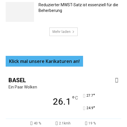
Reduzierter MWST-Satz ist essenziell für die
Beherberung
Mehr laden
Klick mal unsere Karikaturen an!
BASEL
Ein Paar Wolken
°
27.7
°
C
26.1
°
24.9
40 %
2.1kmh
19 %